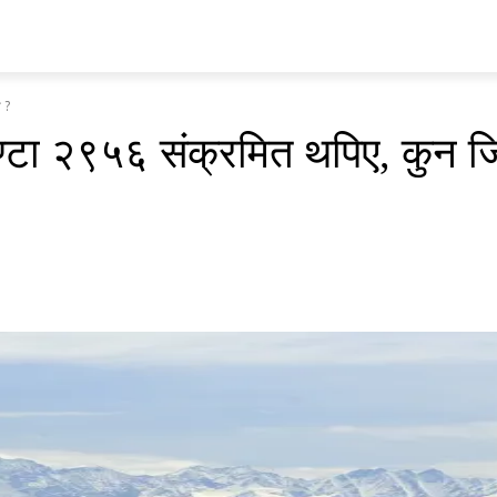
प्रवास
अर्थ र ब्यापार
मनोरन्जन
अन्य
भिडियो
ENGLISH
 ?
घण्टा २९५६ संक्रमित थपिए, कुन ज