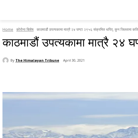
होमपेज
सामाचार
टृब्युन स्पेसल
राजनीति
देश र प्रदेश
Home
कोरोना बिशेष
काठमाडौं उपत्यकामा मात्रै २४ घण्टा २९५६ संक्रमित थपिए, कुन जिल्लामा कति
काठमाडौं उपत्यकामा मात्रै २४ 
By
The Himalayan Tribune
April 30, 2021
Share