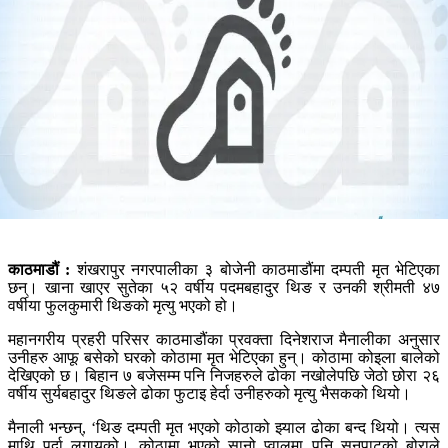
काठमाडौं :
शंखरापुर नगरपालीका ३ बोजेनी काठमाडौंमा दम्पती मृत भेटिएका
छन्। खाना खाएर सुतेका ५२ वर्षीय पदमबहादुर थिङ र उनकी श्रीमती ४७
वर्षीया फुलकुमारी थिङको मृत्यु भएको हो।
महानगरीय प्रहरी परिसर काठमाडौंका प्रवक्ता दिनेशराज मैनालीका अनुसार
उनीहरु आफू बसेको घरको कोठामा मृत भेटिएका हुन्। कोठामा कोइला बालेको
देखिएको छ। बिहान ७ बजेसम्म पनि निजहरुले ढोका नखोलेपछि जेठो छोरा २६
वर्षीय सुर्यबहादुर थिङले ढोका फुटाइ हेर्दा उनीहरुको मृत्यु भैसकको थियो।
मैनाली भन्छन्, ‘थिङ दम्पती मृत भएको कोठाको झ्याल ढोका बन्द थियो। त्यस
माथि पर्दा लगायको। कोठामा भएको सानो प्वालमा पनि सनपाटको बोराले