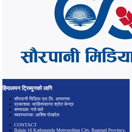
हिमालयन ट्रिब्युनको लागि
सौरपानी मिडिया प्रा.लि. अन्तरगत
प्रकाशक: साहित्यसागर श्रोत केन्द्र
सम्पादक: गजे घले
व्यवस्थापक: आशिष पोखरेल
CONTACT
Balaju 16 Kathmandu Metropolitan City, Bagmati Province,