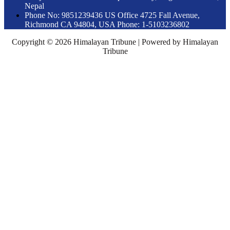
Nepal
Phone No: 9851239436 US Office 4725 Fall Avenue,
Richmond CA 94804, USA Phone: 1-5103236802
Copyright © 2026 Himalayan Tribune | Powered by Himalayan
Tribune