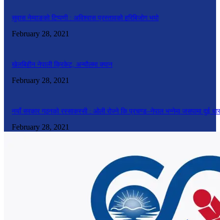
सुवास नेम्वाङको टिप्पणी : अविश्वास प्रस्तावको हरिबिजोग भयो
February 28, 2021
खेलबिहीन नेपाली क्रिकेट, अन्यौलमा क्यान
February 28, 2021
नयाँ सरकार गठनको रस्साकस्सी : ओली रोज्ने कि प्रचण्ड–नेपाल भन्नेमा जसपामा दुई धा
February 28, 2021