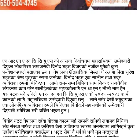
एन आर एन ए एन सि सि यु एस् को आसन्न निर्वाचनमा महासचिवमा उम्मेदवारी
दिएका लोकप्रिय समाजसेवी बिनोद भट्ट बिजयको नजीक पुगेको कुरा
पर्यवेक्षकहरुले बताएका छन। नेपालको ऐतिहासिक जिल्ला गोरखामा पिता सुरेश
भट्टका जेष्ठ पुत्रका रुपमा जन्मेका विनोद भट्ट एक सालीन तथा भद्र
व्यक्तिका रुपमा चिनिन्छन। लामो समयसम्म बिभिन्न सामाजिक र राजनैतीक
संगठनमा काम गरेर खारीईसकेका भट्टकोलागि एन आ एन ए नौलो नाम हैन।
यस पटक भने उनिले एन आ एन एन सि सि यु एस् ए को २०२१ -२०२३ कार्य
कालको लागि महासचिवमा उम्मेदवारी दिएका छन् । सानै उमेर देखी समुदायका
एक लोकप्रिय व्यक्तिका रुपले चिनिएका बिनोदले महासचीवको उम्मेदवारी
दिएपछी अमेरिका भरी चर्चित भएका हुन।
बिनोद भट्ट नेपालमा रहँदा गोरखा काठमान्डौ सम्पर्क समिती लगायत बिभिन्न
संघ संस्था मार्फत तथा कतिपय बेला व्यक्तिगत स्तरमा जनसेवामा लागिरहने कुरा
उहाँका परीचितहरु बताउँछन। भट्ट सेवा नै धर्म हो भन्ने मूल मन्त्रलाई