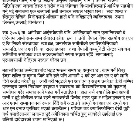
आत्मसात गर्छन् र सोही सिद्दान्त अनुरुप जिउँछन् पनि । आफ्नो गाउँमा
पिछिडिएका जनजातिहरु र गरीव तथा जेहेन्दार विध्यार्थीहरुलाई आर्थिक सहयोग
गर्नु भई समाजमा एक उज्यालो छबी बनाउन सफल भएका छन। सदा शान्त र
हँसमुख देखिने बिनोदलाई आँखामा हाले पनि नबिझाउने व्यक्तित्वका रुपमा
लिन्छन्,उन्लाई चिन्नेहरु।
सब २००६ मा अमेरिका आईसकेपछी पनि अमेरिकाको सान फ्रान्सिस्को बे
एरियामा लामो समयसम्म सेवारत रहेका छन । उनी नेपाल विश्व सहयोग संघ एन
ए जि सिको संस्थापक उपाधक्ष, जनसंपर्क समीतीको क्यालिफोर्नियाको
सभापति, एन ए एन सि का सल्लाहकार तथा नेपाली कम्युनिटी सेन्टर सवन्वय
समितीमा संयोजक तथा सहजकर्ताको रुपमा सकृय रहँदै समाजलाई
प्रभावसाली नेत्रित्व प्रदान गरेका छन।
महासचिवका उम्मेदवारनोद भट्ट भन्छन समय छ, अनुभव छ , काम गर्ने तिब्र
ईच्छा शक्ति छ चुनाव जिते पनि हारे पनि आगामी २ बर्ष एन आर एन ए को लागि
दिने अठोट गरेको छु। त्यसै गरी भट्टले एन आर एन ए सङ्ग उब्जेका केही गम्भिर
प्रश्नहरु जस्तै निर्बाचन प्रकृया र सदस्यता को बिश्वसस्नियता को मुद्दालाई
सम्वोधन गरेर समाधानको पहल गर्ने बताउँछन। हाल नर्थ क्यारोलिनामा आफ्नी
पत्नी र दुई छोरीका साथ रहने समाजसेवी विनोद भट्ट युवा र महिलाहरुलाई एन
आर एनमा सम्मानजनक स्थान दिँदै सबै अटाउने हाम्रो एन आर एन राम्रो एन
आर एन बनाउ प्रतिवद्द भएको बताउँछन। पश्चिम तट क्यालिफोर्निया देखी पूर्वी
नर्थ क्यारोलायना लगायत पूरै अमेरिकामा चर्चित हुनु भएकोले उहाँलाई एक
बलियो दावेदारको रुपमा मानिएको छ।