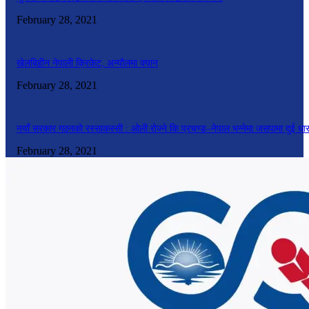
February 28, 2021
खेलबिहीन नेपाली क्रिकेट, अन्यौलमा क्यान
February 28, 2021
नयाँ सरकार गठनको रस्साकस्सी : ओली रोज्ने कि प्रचण्ड–नेपाल भन्नेमा जसपामा दुई धा
February 28, 2021