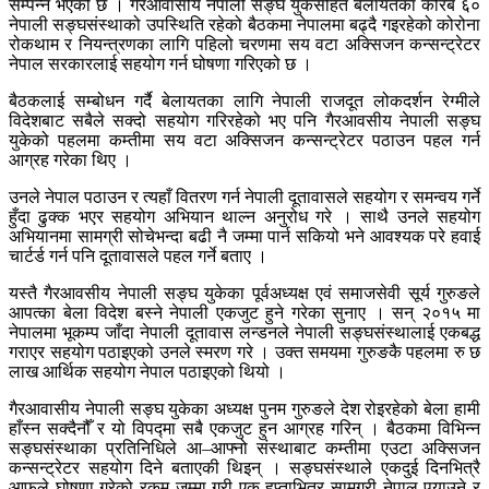
सम्पन्न भएको छ । गैरआवासीय नेपाली सङ्घ युकेसहित बेलायतका करिब ६०
नेपाली सङ्घसंस्थाको उपस्थिति रहेको बैठकमा नेपालमा बढ्दै गइरहेको कोरोना
रोकथाम र नियन्त्रणका लागि पहिलो चरणमा सय वटा अक्सिजन कन्सन्ट्रेटर
नेपाल सरकारलाई सहयोग गर्न घोषणा गरिएको छ ।
बैठकलाई सम्बोधन गर्दै बेलायतका लागि नेपाली राजदूत लोकदर्शन रेग्मीले
विदेशबाट सबैले सक्दो सहयोग गरिरहेको भए पनि गैरआवसीय नेपाली सङ्घ
युकेको पहलमा कम्तीमा सय वटा अक्सिजन कन्सन्ट्रेटर पठाउन पहल गर्न
आग्रह गरेका थिए ।
उनले नेपाल पठाउन र त्यहाँ वितरण गर्न नेपाली दूतावासले सहयोग र समन्वय गर्ने
हुँदा ढुक्क भएर सहयोग अभियान थाल्न अनुरोध गरे । साथै उनले सहयोग
अभियानमा सामग्री सोचेभन्दा बढी नै जम्मा पार्न सकियो भने आवश्यक परे हवाई
चार्टर्ड गर्न पनि दूतावासले पहल गर्ने बताए ।
यस्तै गैरआवसीय नेपाली सङ्घ युकेका पूर्वअध्यक्ष एवं समाजसेवी सूर्य गुरुङले
आपत्का बेला विदेश बस्ने नेपाली एकजुट हुने गरेका सुनाए । सन् २०१५ मा
नेपालमा भूकम्प जाँदा नेपाली दूतावास लन्डनले नेपाली सङ्घसंस्थालाई एकबद्ध
गराएर सहयोग पठाइएको उनले स्मरण गरे । उक्त समयमा गुरुङकै पहलमा रु छ
लाख आर्थिक सहयोग नेपाल पठाइएको थियो ।
गैरआवासीय नेपाली सङ्घ युकेका अध्यक्ष पुनम गुरुङले देश रोइरहेको बेला हामी
हाँस्न सक्दैनौँ र यो विपद्मा सबै एकजुट हुन आग्रह गरिन् । बैठकमा विभिन्न
सङ्घसंस्थाका प्रतिनिधिले आ–आफ्नो संस्थाबाट कम्तीमा एउटा अक्सिजन
कन्सन्ट्रेटर सहयोग दिने बताएकी थिइन् । सङ्घसंस्थाले एकदुई दिनभित्रै
आफूले घोषणा गरेको रकम जम्मा गरी एक हप्ताभित्र सामग्री नेपाल पुर्‍याउने र