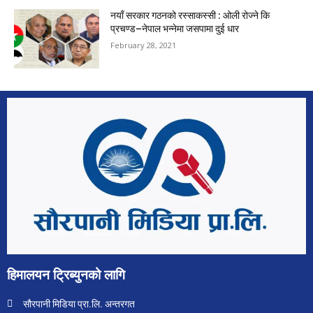
नयाँ सरकार गठनको रस्साकस्सी : ओली रोज्ने कि
प्रचण्ड–नेपाल भन्नेमा जसपामा दुई धार
February 28, 2021
हिमालयन ट्रिब्युनको लागि
सौरपानी मिडिया प्रा.लि. अन्तरगत