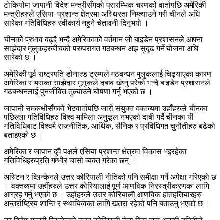
टोकियोमा जापानी विदेश मन्त्रीसँगको प्रारम्भिक चरणको वार्तापछि अमेरिकी
मन्त्रीहरुले एसिया–प्रशान्त क्षेत्रमा अस्थिरता निम्त्याउने गरी चीनले अघि
सारेका गतिविधिहरु स्वीकार्य नहुने चेतावनी दिनुभयो ।
चीनको प्रभाव बढ्दै भन्दै अमेरिकाको वर्तमान जो बाइडेन प्रशासनले आफ्ना
साझेदार मुलुकहरुबीचको परम्परागत गठबन्धन अझ सुदृढ गर्ने योजना अघि
सारेको छ ।
अमेरिकी पूर्व राष्ट्रपति डोनाल्ड ट्रम्पले गठबन्धन मुलुकलाई चिढ्याएका कारण
अमेरिका र यसका साझेदार मुलुकले दबाब खेप्नु परेको भन्दै बाइडेन प्रशासनले
गठबन्धनलाई पुनर्जीवित तुल्याउने घोषणा गर्नु भएको छ ।
जापानी समकक्षीसँगको भेटवार्तापछि जारी संयुक्त वक्तव्यमा उहाँहरुले चीनका
पछिल्ला गतिविधिहरु विश्व मामिला अनुकूल नभएको दाबी गर्दै चीनका यी
गतिविधिबाट विश्वमै राजनीतिक, आर्थिक, सैनिक र प्रविधिगत चुनौतीहरु बढेको
बताइएको छ ।
अमेरिका र जापान दुवै पक्षले एसिया प्रशान्त क्षेत्रमा विकास भइरहेका
गतिविधिहरुप्रति गम्भीर चासो व्यक्त गरेका छन् ।
अस्टिन र ब्लिन्केनले उत्तर कोरियाली नीतिको पनि समीक्षा गर्ने अपेक्षा गरिएको छ
। वक्तव्यमा उहाँहरुले उत्तर कोरियालाई पूर्ण आणविक निरस्त्रीकरणका लागि
आग्रह गर्नु भएको छ । उहाँहरुले उत्तर कोरियाली आणविक हातहतियारहरु
अन्तर्राष्ट्रिय शान्ति र स्थायित्वका लागि खतरा रहेको पनि बताउनु भएको छ ।