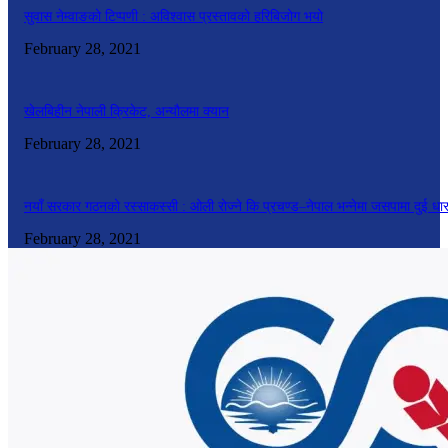
सुवास नेम्वाङको टिप्पणी : अविश्वास प्रस्तावको हरिबिजोग भयो
February 28, 2021
खेलबिहीन नेपाली क्रिकेट, अन्यौलमा क्यान
February 28, 2021
नयाँ सरकार गठनको रस्साकस्सी : ओली रोज्ने कि प्रचण्ड–नेपाल भन्नेमा जसपामा दुई धा
February 28, 2021