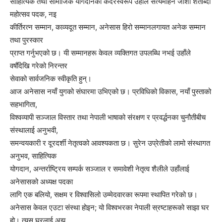
साहित्यिक तथा सामाजिक योगदानको कदरस्वरूप उहाँले सत्यमोहन जोशी शताब्दी
महोत्सव पदक, नइ
कीर्तिरत्न सम्मान, काव्यदूत सम्मान, अनेसास हिरो सम्मानलगायत अनेक सम्मान
तथा पुरस्कार
प्राप्त गर्नुभएको छ। यी सम्मानहरू केवल व्यक्तिगत उपलब्धि नभई उहाँले
वर्षौँदेखि गरेको निरन्तर
सेवाको सार्वजनिक स्वीकृति हुन्।
आज अनेसास नयाँ युगको संघारमा उभिएको छ। प्रविधिको विकास, नयाँ पुस्ताको
सहभागिता,
विश्वव्यापी सञ्जाल विस्तार तथा नेपाली भाषाको संरक्षण र प्रवर्द्धनका चुनौतीबीच
संस्थालाई अनुभवी,
समन्वयकारी र दूरदर्शी नेतृत्वको आवश्यकता छ। सुरेन उप्रेतीको लामो संस्थागत
अनुभव, साहित्यिक
योगदान, अन्तर्राष्ट्रिय सम्पर्क सञ्जाल र समावेशी नेतृत्व शैलीले उहाँलाई
अनेसासको अध्यक्ष पदका
लागि एक बलियो, सक्षम र विश्वासिलो उम्मेदवारका रूपमा स्थापित गरेको छ।
अनेसास केवल एउटा संस्था होइन; यो विश्वभरका नेपाली स्रष्टाहरूको साझा घर
हो। त्यस घरलाई अझ