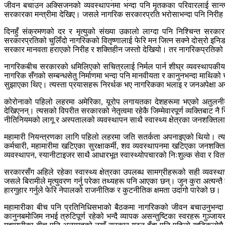
जीवन बचाउन अक्सिजनको व्यवस्थापनमा भन्दा पनि मृतकका परिवारलाई सान्त्व
सरकारका मन्त्रीमा देखिए। जसले नागरिक सरकारप्रति भरोसाभन्दा पनि निरीह
दिनहुँ संक्रमणको दर र मृत्युको संख्या उकालो लाग्दा पनि निश्चिन्त सर
सरकारप्रतिको चुलिँदो नागरिकको वितृष्णालाई फेरि मन जित्न सक्ने दोस्रो इनि
सरकार मानवता हराएको निरीह र शक्तिहीन जस्तो देखियो। तर नागरिकप्रतिको जिम
नागरिकबीच सरकारको धमिलिएको सचित्रलाई निर्मल पार्न शीघ्र व्यवस्थापकीय सम
नागरिक सँगको सम्बन्धसेतु निर्माणमा भन्दा पनि मानवीयता र कानुनभन्दा माथि
सुझाएका थिए। त्यस्ता प्रयासहरू निरर्थक भए नागरिकका भलाइ र जनअपेक्षा 
कोरोनाको पहिलो लहरमा अमेरिका, यूरोप लगायतका देशहरूमा भएको अतुलनीय मा
देखिएनन्। त्यसको विपरीत सरकारको नेतृत्वमा रहेकै जिम्मेवारपूर्ण व्यक्तिबाट
नीतिनियमको लागू र अस्पतालको व्यवस्थापन साथै स्वास्थ्य क्षेत्रका जनशक्तिला
महामारी नियन्त्रणका लागि पहिलो लहरमा जति सतर्कता अपनाइएको थियो। त्यस 
कर्मचारी, महामारीमा खटिएका सुरक्षाकर्मी, शव व्यवस्थापनमा खटिएका जनशक्ति
व्यवस्थापन, स्यानीटाइजर साथै आधारभूत स्वास्थ्योपचारको निःशुल्क सेवा र वित
सरकारसँग अहिले रहेका स्वास्थ्य क्षेत्रका उपलब्ध सामग्रीहरूको सही व्यवस
जसले बिरामीले मृत्युवरण गर्नु परेका तथ्यहरू पनि आएका छन्। जुन कुरा अत्यन्तै 
हारगुहार गर्नुले फेरि नेपालको राजनीतिक र कुटनीतिक क्षमता उदांगो पारेको छ।
महामारीका बीच पनि प्रतिनिधिसभाको बैठकमा नागरिकको जीवन बचाउनुभन्द
कानुनबमोजिम नभई त्रुटिपूर्ण रहेको भन्दै व्यापक असन्तुष्टिका स्वरहरू गुञ