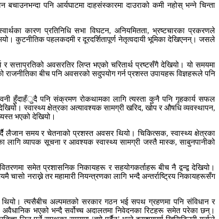
 बचाउनभन्दा पनि आर्यघाटमा दाहसंस्कारमा दाउराको कमी नहोस् भन्ने चिन्ता
 स्वार्थका कारण प्रतिनिधि सभा विघटन, अनियमितता, भ्रष्टचारका प्रकरणले
भयो। कुटनीतिक पहलकदमी र दूरदर्शितापूर्ण नेतृत्वदायी भूमिका देखिएनन्। जसले
थ र सत्ताप्रतिको अवसरतिर लिप्त भएको चरितार्थ प्रष्टसँगै देखियो। यो समयमा
धको राजनीतिका बीच पनि अवसरको सदुपयोग गर्न प्रशस्त उपायहरू विज्ञहरूले पनि
नी हुँदाहँुदै पनि संक्रमण रोकथामका लागि त्यस्ता कुनै पनि गृहकार्य सफल
ेखियो। स्वास्थ्य क्षेत्रका अत्यावश्यक सामग्री खरिद, खोप र औषधि व्यवस्थापन,
व्यस्त भएको देखियो।
ै लैजान समय र चेतनाको प्रशस्त अवसर थियो। चिकित्सक, स्वास्थ्य क्षेत्रका
का लागि व्यापक सूचना र आवश्यक स्वास्थ्य सामग्री जस्तै मास्क, साबुनपानीको
वितरणमा समेत प्रशासनिक निकायहरू र सहयोगकर्ताहरू बीच नै द्वन्द्व देखियो।
मै चासो नराख्ने तर महामारी नियन्त्रणका लागि भन्दै अन्तर्राष्ट्रिय निकायहरूसँग
को थियो। त्यसैबीच अल्पमतको सरकार गठन भई सपथ ग्रहणमा पनि संविधान र
सपथ अवैधानिक भएको भन्दै सर्वोच्च अदालतमा निवेदनका रिटहरू समेत परेका छन्।