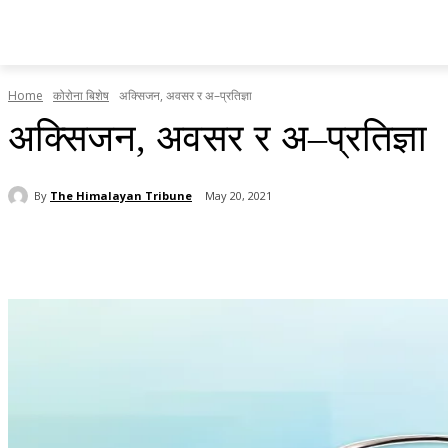
होमपेज
सामाचार
टृब्युन स्पेसल
राजनीति
देश र प्रदेश
Home
कोरोना बिशेष
अक्सिजन, अवसर र अ–प्रतिज्ञा
अक्सिजन, अवसर र अ–प्रतिज्ञा
By
The Himalayan Tribune
May 20, 2021
Share