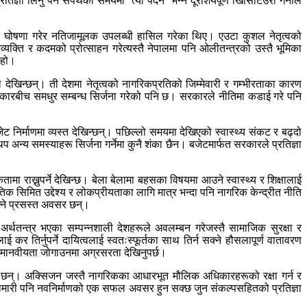
ा लिनु पर्ने सपथका समयमा ‘त्यो पर्दैन’ भन्ने दूराशयपूर्ण खिसिटिउरी गर्नाले
ति घोषणा गरेर नतिजामूलक उपलब्धी हासिल गरेका थिए। एउटा कुशल नेतृत्वको
िव्यक्ति र कदमको प्रोत्साहन गरेत्यस्तै नेपालमा पनि ओलीतन्त्रको उस्तै भूमिका
 हो।
फल देखिन्छन्। ती देशमा नेतृत्वको नागरिकप्रतिको जिम्मेवारी र गम्भीरताका कारण
ारबीच समधुर सम्बन्ध सिर्जना गरेको पनि छ। सरकारले नीतिमा कडाई गरे पनि
िर्माणमा व्यस्त देखिन्छन्। पछिल्लो समयमा देखिएको स्वास्थ्य संकट र बढ्दो
न्य समस्याहरू सिर्जना गर्नेमा कुनै शंका छैन। बजेटमार्फत सरकारले प्रतिज्ञा
मा राख्नुपर्ने देखिन्छ। बेला बेलामा बहसका विषयमा आउने स्वास्थ्य र शिक्षालाई
िक सिमित उद्देश्य र लोकप्रीयताका लागि मात्र भन्दा पनि नागरिक केन्द्रीत नीति
क्ने प्रसस्त अवसर छन्।
्थतन्त्र भएका सम्पन्नशाली देशहरूले अवलम्बन गरेजस्तै सामाजिक सुरक्षा र
तिर्नुपर्ने दायित्वलाई स्वतःस्फूर्तका साथ तिर्न सक्ने हौसलापूर्ण वातावरण
गरी मानवीयता जोगाउनमा अग्रसरता देखिनुपर्छ।
ै छन्। अक्सिजन जस्तै नागरिकका आधारभूत मौलिक अधिकारहरूको रक्षा गर्न र
हामारी पनि नवनिर्माणको एक सफल अवसर हुन सक्छ जुन संकल्पसहितको प्रतिज्ञा