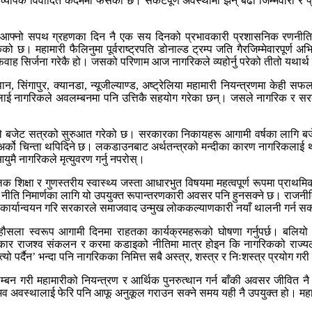
पक विवादित कदममा फसेको छ। संकटपूर्ण अवस्थामा झन् बढी जिम्मेवारी र प्रतिज्ञ
डेनले आफ्नो सपथ ग्रहणका दिन नै एक सय दिनको प्रभावकारी प्रशासनिक रणनी
ो छ। महामारी फैलिनुमा पूर्वराष्ट्रपति डोनाल्ड ट्रम्प जति गैरजिम्मेवारपूर्ण अभ
फवाह सिर्जना गरेकै हो। जसको परिणाम आज नागरिकले व्यहोर्नु परेको तीतो यथार्थ
ान, सिंगापुर, क्यानडा, न्यूजील्याण्ड, अष्ट्रेलिया महामारी नियन्त्रणमा केही स
लाई नागरिकले अवलम्बनमा पनि उत्तिकै सहयोग गरेका छन्। जसले नागरिक र सरक
रले बजेट सत्रको सुरुआत गरेको छ। सरकारका निकायहरू आगामी वर्षका लागि बजेट न
र्को चिन्ता थपिदिने छ। लकडाउनबाट अर्थतन्त्रको मन्दीका कारण नागरिकलाई थप अ
ै नागरिकले मृत्युवरण गर्नु नपरोस्।
क्षा र गुणस्तरीय स्वास्थ्य जस्ता आधारभुत विषयमा महत्वपूर्ण रूपमा प्राथमिकता
रि नीति निमार्णका लागि यो उपयुक्त रूपान्तरणकारी अवसर पनि हुनसक्ने छ। राजनीत
र कार्यान्वयन गरि सरकारले समाजवाद उन्मुख लोककल्याणकारी नयाँ थालनी गर्न स
सला स्वरूप आगामी दिनमा राहतका कार्यक्रमहरूको घोषणा गर्नुपर्छ। बलियो अर
कार राजश्व संकलन र करमा कडाइको नीतिमा मात्र होइन कि नागरिकको राज्यलाई कर 
ो पर्दैन’ भन्दा पनि नागरिकका निमित्त सबै अस्त्र, शस्त्र र निःशस्त्र प्रयोग 
न गरी महामारीको नियन्त्रण र आर्थिक पुनरुत्थान गर्न बाँकी अवसर जीवित न
याभव अवस्थालाई फेरि पनि आफू अनुकूल गराउन सक्ने समय यही नै उपयुक्त हो। म