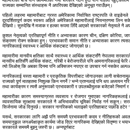
महामारीका बीच पनि अल्पमतको नयाँ सरकार गठन हुँदा पनि पहिलो खुट्किलोमै व्या
राज्यका सम्मानित संस्थाहरू नै अपरिपक्व देखिएको अनुभूत गराउँछन्।
पहिलो लहरमा महामारीबाट ग्रस्त अमेरिकामा निर्वाचित राष्ट्रपति जे वाइ
दूरदर्शितापूर्ण कदम स्वरूप अहिले अमेरिकाले महामारीलाई नियन्त्रणमा लिन सकेक
देखियो। सुरुदेखि नै मजाक र हल्का रूपमा लिँदै आएको सरकारको नेतृत्वले नै अ
कुशल नेतृत्वको प्रतिज्ञापूर्ण नीति र अभ्यासका कारण चीन, दक्षिण कोरिया, जाप
संक्रमण रोक्न सकेका हुन्। प्रभावकारी समान नीति र अभ्यासका कारण त्यस
नागरिकलाई स्वास्थ्य र आर्थिक संकटबाट जोगाएको छ।
महामारीमा मानवीय क्षतिका साथै स्वास्थ्य र आर्थिक संकटसँगै नेपालमा सरका
मानवीय क्षतिसँगै आर्थिक संकट, गरिबी र बेरोजगारीले पनि आमनागरिकलाई फेरि अ
त्यो लिओस् कि अबका दिनमा पनि अक्सिजन नपाएर वा उपचार गर्न नसकेर अल्पआयुम
नागरिकलाई यस्ता महामारी र प्राकृतिक विपत्तीबाट जोगाउनका लागी सचेतनामुलक शि
राज्यको पूर्ण मातहतमा निशुल्क किन नगर्ने ? भन्ने प्रश्नलाई पनि थप अध्ययन ग
तथा कार्यक्रम र त्यसै अनुरूपको प्रभावकारी र उपलब्धीमुलक बजेटको निमार्ण 
महामारीका कारण समस्याग्रस्त व्यवसाय र रोजगार गुमाएका नागरिकहरूलाई हौ
व्यावसायिक सुरक्षामा सरकारले नै अभिभावकीय भूमिका निर्वाह गर्न सकुन्। सर
सिर्जनामा जोड दिनुपर्छ। सरकार नागरिकको भलाइको प्रतिज्ञाबाट पछाडि हटेर ‘त्य
यसर्थ, सरकारका लागि अझै पनि समयमै प्रभावकारी कदम र नीतिहरूको अवलम्ब
समयानुकूल जनअपेक्षाकृत कार्यमा जोड दिएर नागरिकमा देखिएको वितृष्णा र भ
सरकारले समयमै बुझ्नु जरुरी छ। अन्नपूर्णबाट