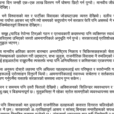
ना दिन जनही एक÷एक लाख वितरण गर्ने घोषणा छिटो गर्न पुग्यो। मानवीय जीवन
 देखिए।
कार भने विश्वासको मत र पार्टीका विवादका जोडघटाउमा व्यस्त देखियो। दलीय
ङमा पर्याप्त अवसर भए पनि त्यो समयको सदुपयोग गर्न सरकार फेरि पनि असमर्थ नै 
्मेवारपूर्ण विश्वास देखिएन।
ूह (र्‍यापिड रेपोन्स टिम)को गठन र प्रभावकारी कदमभन्दा पनि व्यक्तिगत स्वार्
को चरित्रमा उभिएको जस्तो आमनागरिकले अनुभूति गर्न पुग्थे। सरकारलाई प्रतिशो
अनुकूल भएनन्।
नवीय क्षतिका कारण बारम्बार अन्तर्राष्ट्रिय निकाय र चिकित्सकहरूको चेताव
 नै नियमहरूको उल्लंघन गरी उद्घाटन, सभा जुलुस, राजनीतिक विवादमा नै रुमलिएको द
ई हाइअलर्टमा राख्नुपर्नेमा त्यसतर्फ भन्दा पनि अनियमितता र कमिसनका प्रकरणमा 
अनुरूप दोस्रो लहरमा पनि अघिल्ला पहलहरूलाई थप परिष्कृत र स्तरोन्नति गर्दै
हरूलाई प्रोत्साहन दिनुपर्ने थियो। आमनागरिकलाई स्वास्थ्य सचेतना र सर्तकता
रण गर्नुपर्नेमा यसतर्फ सरकारको समयमा ध्यान पुग्न सकेन।
्थापन र समन्वय पनि उस्तै फितलो देखियो। अक्सिजनको सिलिन्डर व्यवस्थापन र 
दुःखद् र बिडम्वनापूर्ण छ। मुलुकभित्र नै रहेका स्रोत सामग्रीको व्यवस्थापनमा समय
ा पनि विश्वासको मत पुर्‍याउनमै राजनीतिक दलहरूको कसरत दिनरात चलिरहे
्जायस नै छन्। सरकारको अ–प्रतिज्ञापूर्ण आसय र सांसद् बिनाका मन्त्रीहरूको 