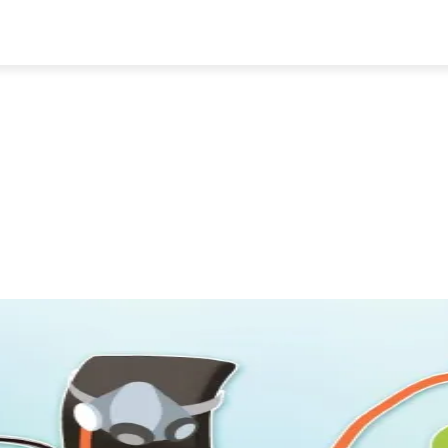
प्रवास
अर्थ र ब्यापार
मनोरन्जन
अन्य
भिडियो
ENGLISH