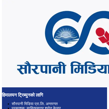
हिमालयन ट्रिब्युनको लागि
सौरपानी मिडिया प्रा.लि. अन्तरगत
प्रकाशक: साहित्यसागर श्रोत केन्द्र