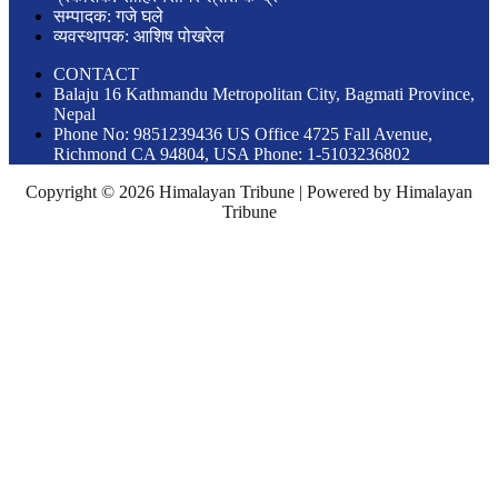
सम्पादक: गजे घले
व्यवस्थापक: आशिष पोखरेल
CONTACT
Balaju 16 Kathmandu Metropolitan City, Bagmati Province,
Nepal
Phone No: 9851239436 US Office 4725 Fall Avenue,
Richmond CA 94804, USA Phone: 1-5103236802
Copyright © 2026 Himalayan Tribune | Powered by Himalayan
Tribune