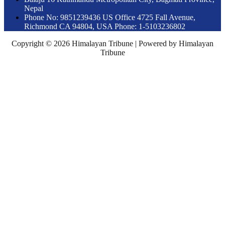
Nepal
Phone No: 9851239436 US Office 4725 Fall Avenue,
Richmond CA 94804, USA Phone: 1-5103236802
Copyright © 2026 Himalayan Tribune | Powered by Himalayan
Tribune