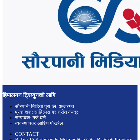
हिमालयन ट्रिब्युनको लागि
सौरपानी मिडिया प्रा.लि. अन्तरगत
प्रकाशक: साहित्यसागर श्रोत केन्द्र
सम्पादक: गजे घले
व्यवस्थापक: आशिष पोखरेल
CONTACT
Balaju 16 Kathmandu Metropolitan City, Bagmati Province,