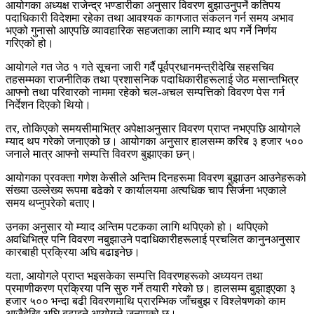
आयोगका अध्यक्ष राजेन्द्र भण्डारीका अनुसार विवरण बुझाउनुपर्ने कतिपय
पदाधिकारी विदेशमा रहेका तथा आवश्यक कागजात संकलन गर्न समय अभाव
भएको गुनासो आएपछि व्यावहारिक सहजताका लागि म्याद थप गर्ने निर्णय
गरिएको हो।
आयोगले गत जेठ १ गते सूचना जारी गर्दै पूर्वप्रधानमन्त्रीदेखि सहसचिव
तहसम्मका राजनीतिक तथा प्रशासनिक पदाधिकारीहरूलाई जेठ मसान्तभित्र
आफ्नो तथा परिवारको नाममा रहेको चल-अचल सम्पत्तिको विवरण पेस गर्न
निर्देशन दिएको थियो।
तर, तोकिएको समयसीमाभित्र अपेक्षाअनुसार विवरण प्राप्त नभएपछि आयोगले
म्याद थप गरेको जनाएको छ। आयोगका अनुसार हालसम्म करिब ३ हजार ५००
जनाले मात्र आफ्नो सम्पत्ति विवरण बुझाएका छन्।
आयोगका प्रवक्ता गणेश केसीले अन्तिम दिनहरूमा विवरण बुझाउन आउनेहरूको
संख्या उल्लेख्य रूपमा बढेको र कार्यालयमा अत्यधिक चाप सिर्जना भएकाले
समय थप्नुपरेको बताए।
उनका अनुसार यो म्याद अन्तिम पटकका लागि थपिएको हो। थपिएको
अवधिभित्र पनि विवरण नबुझाउने पदाधिकारीहरूलाई प्रचलित कानुनअनुसार
कारबाही प्रक्रिया अघि बढाइनेछ।
यता, आयोगले प्राप्त भइसकेका सम्पत्ति विवरणहरूको अध्ययन तथा
प्रमाणीकरण प्रक्रिया पनि सुरु गर्ने तयारी गरेको छ। हालसम्म बुझाइएका ३
हजार ५०० भन्दा बढी विवरणमाथि प्रारम्भिक जाँचबुझ र विश्लेषणको काम
आजैदेखि अघि बढाइने आयोगले जनाएको छ।