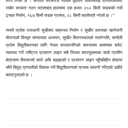
लागी परेको छ । कर्णाली सरकारले भौतिक पूर्वाधार विकासलाई प्राथमिकतामा
राखेर सरकार गठन भएपश्चात् हालसम्म एक हजार २५० किमी सडकको नयाँ
ट्र्याक निर्माण, १६७ किमी सडक ग्राभेल, २८ किमी कालोपत्रे गरेको छ ।”
त्यस्तै प्रदेश राजधानी सुर्खेतमा चक्रपथ निर्माण र सुर्खेत उपत्यका खानेपानी
योजनाको विस्तृत सम्भाव्यता अध्ययन, सुर्खेत विमानस्थलको स्तरोन्नति, कर्णाली
प्रदेश विद्युतीकरणका लागि नेपाल सरकारसँगको समन्वयमा आवश्यक बजेट
व्यवस्था गरी राष्ट्रिय प्रसारण लाइन सबै जिल्ला सदरमुकामका साथै ग्रामीण
क्षेत्रसम्म विस्तारको कार्य अघि बढाइएको र प्रसारण लाइन पहुँचविहीन क्षेत्रमा
सौर्य विद्युत् प्रणालीको विकास गरी विद्युतीकरणको प्रयास थालनी गरिएको उहाँले
बताउनुभएको छ ।