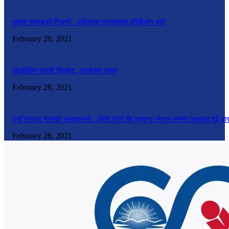
सुवास नेम्वाङको टिप्पणी : अविश्वास प्रस्तावको हरिबिजोग भयो
February 28, 2021
खेलबिहीन नेपाली क्रिकेट, अन्यौलमा क्यान
February 28, 2021
नयाँ सरकार गठनको रस्साकस्सी : ओली रोज्ने कि प्रचण्ड–नेपाल भन्नेमा जसपामा दुई धा
February 28, 2021