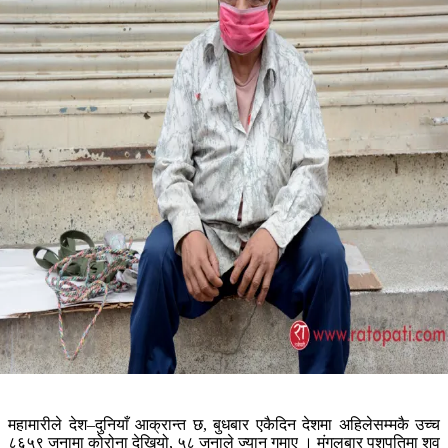
महामारीले देश–दुनियाँ आक्रान्त छ, बुधबार एकैदिन देशमा अहिलेसम्मकै उच्च
८६५९ जनामा कोरोना देखियो, ५८ जनाले ज्यान गुमाए । मंगलबार पशुपतिमा शव