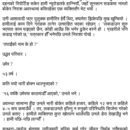
दहनको रिपोर्टिङ सकेर हामी न्युरोडतर्फ हान्नियौं, जहाँ सुनसान सडकमा नाम्लो
बोकेर निराश अवस्थामा बसिरहेका एक व्यक्तिसँग भेट भयो ।
उनी आशावादी भएर पुलुक्क हामीतिर हेर्दै थिए, क्यामेरा झिकेपछि मुख खुम्चियो ।
हामीलाई काम दिने ग्राहक ठानेर उत्साहित भएका रहेछन् । ‘लकडाउन सुरु
भएयता काम पाइएको छैन, कोही आउँछ कि भनेर ढुकेर बस्ने हो । प्रहरीले पनि
कडाइ गरेको छ,’ पत्रकार हौँ भनेपछि उनले निराशा पोखे ।
‘तपाईंको नाम के हो ?’
उद्धव परियार ।
उमेर ?
५३ वर्ष ।
कति भयो भारी बोक्न थाल्नुभएको ?
‘१६ वर्षकै उमेरमा काठमाडौँ आएको,’ उनले भने ।
अवस्था सामान्य हुँदा उनले भारी बोकेर कहिले हजार, कहिले १२ सय त कहिले
४–५ सय कमाउँथे । तर, लकडाउनले हाँस्नु न रुनुको परिस्थिति सिर्जना गरेको
उनले बताए । हामीले व्यक्तिगत कुरा खोतल्न थालेपछि उनले डेरा देखाउँछु भने
। हामी पछि–पछि लाग्यौँ ।
सुन्धारा–न्युरोड क्षेत्रमा उनीजसरी भरिया कर्म गरेर जीवन निर्वाह गर्नेहरूको