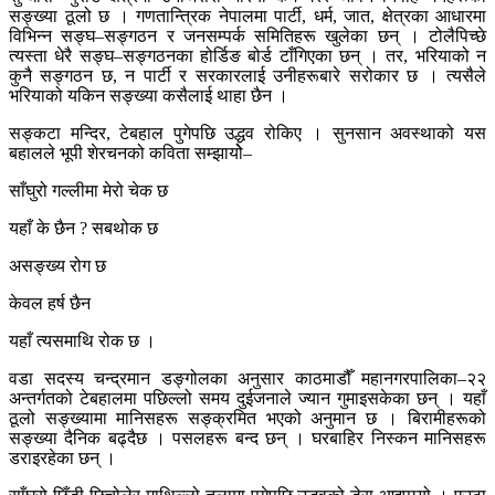
सङ्ख्या ठूलो छ । गणतान्त्रिक नेपालमा पार्टी, धर्म, जात, क्षेत्रका आधारमा
विभिन्न सङ्घ–सङ्गठन र जनसम्पर्क समितिहरू खुलेका छन् । टोलैपिच्छे
त्यस्ता धेरै सङ्घ–सङ्गठनका होर्डिङ बोर्ड टाँगिएका छन् । तर, भरियाको न
कुनै सङ्गठन छ, न पार्टी र सरकारलाई उनीहरूबारे सरोकार छ । त्यसैले
भरियाको यकिन सङ्ख्या कसैलाई थाहा छैन ।
सङ्कटा मन्दिर, टेबहाल पुगेपछि उद्धव रोकिए । सुनसान अवस्थाको यस
बहालले भूपी शेरचनको कविता सम्झायोे–
साँघुरो गल्लीमा मेरो चेक छ
यहाँ के छैन ? सबथोक छ
असङ्ख्य रोग छ
केवल हर्ष छैन
यहाँ त्यसमाथि रोक छ ।
वडा सदस्य चन्द्रमान डङ्गोलका अनुसार काठमाडौँ महानगरपालिका–२२
अन्तर्गतको टेबहालमा पछिल्लो समय दुईजनाले ज्यान गुमाइसकेका छन् । यहाँ
ठूलो सङ्ख्यामा मानिसहरू सङ्क्रमित भएको अनुमान छ । बिरामीहरूको
सङ्ख्या दैनिक बढ्दैछ । पसलहरू बन्द छन् । घरबाहिर निस्कन मानिसहरू
डराइरहेका छन् ।