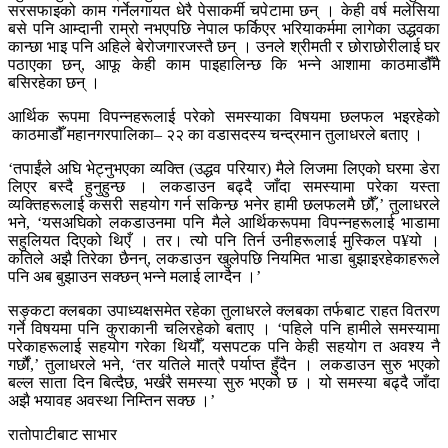
सरसफाइको काम गर्नेलगायत धेरै पेसाकर्मी चपेटामा छन् । केही वर्ष मलेसिया
बसे पनि आम्दानी राम्रो नभएपछि नेपाल फर्किएर भरियाकर्ममा लागेका उद्धवका
कान्छा भाइ पनि अहिले बेरोजगारजस्तै छन् । उनले श्रीमती र छोराछोरीलाई घर
पठाएका छन्, आफू केही काम पाइहालिन्छ कि भन्ने आशामा काठमाडौँमै
बसिरहेका छन् ।
आर्थिक रूपमा विपन्नहरूलाई परेको समस्याका विषयमा छलफल भइरहेको
काठमाडौँ महानगरपालिका– २२ का वडासदस्य चन्द्रमान तुलाधरले बताए ।
‘तपाईंले अघि भेट्नुभएका व्यक्ति (उद्धव परियार) मैले लिजमा लिएको घरमा डेरा
लिएर बस्दै हुनुहुन्छ । लकडाउन बढ्दै जाँदा समस्यामा परेका यस्ता
व्यक्तिहरूलाई कसरी सहयोग गर्न सकिन्छ भनेर हामी छलफलमै छौँ,’ तुलाधरले
भने, ‘यसअघिको लकडाउनमा पनि मैले आर्थिकरूपमा विपन्नहरूलाई भाडामा
सहुलियत दिएको थिएँ । तर। त्यो पनि तिर्न उनीहरूलाई मुस्किल प¥यो ।
कतिले अझै तिरेका छैनन्, लकडाउन खुलेपछि नियमित भाडा बुझाइरहेकाहरूले
पनि अब बुझाउन सक्छन् भन्ने मलाई लाग्दैन ।’
सङ्कटा क्लबका उपाध्यक्षसमेत रहेका तुलाधरले क्लबका तर्फबाट राहत वितरण
गर्ने विषयमा पनि कुराकानी चलिरहेको बताए । ‘पहिले पनि हामीले समस्यामा
परेकाहरूलाई सहयोग गरेका थियौँ, यसपटक पनि केही सहयोग त अवश्य नै
गर्छौं,’ तुलाधरले भने, ‘तर यतिले मात्रै पर्याप्त हुँदैन । लकडाउन सुरु भएको
बल्ल साता दिन बित्दैछ, भर्खरै समस्या सुरु भएको छ । यो समस्या बढ्दै जाँदा
अझै भयावह अवस्था निम्तिन सक्छ ।’
रातोपाटीबाट साभार