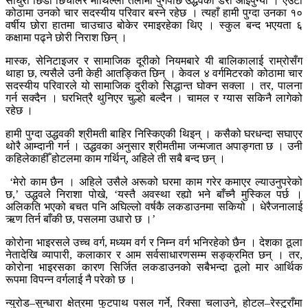
साँघुरो छिँडी छिचोलेर माथिल्लो तलामा पुगेपछि उद्धवको डेरा आइपुग्यो । एउटा
कोठामा उनको चार सदस्यीय परिवार बस्ने रहेछ । त्यहाँ हामी पुग्दा उनका १०
वर्षीय छोरा हातमा चाउचाउ बोकेर रमाइरहेका थिए । स्कुल बन्द भएयता ६
कक्षामा पढ्ने छोरी निराश छिन् ।
मास्क, सेनिटाइजर र सामाजिक दूरीको नियमबारे यी बालिकालाई राम्रोसँग
थाहा छ, त्यसैले उनी केही आतङ्कित छिन् । केवल ४ वर्गमिटरको कोठामा चार
सदस्यीय परिवारले यो सामाजिक दुरीको सिद्धान्त घोक्न सक्ला । तर, पालना
गर्न सक्दैन । घरभित्रै थुनिएर चुल्हो बल्दैन । चामल र ग्यास सकिनै लागेको
रहेछ ।
हामी पुग्दा उद्धवकी श्रीमती बाहिर निस्किएकी थिइन् । कसैको घरधन्दा सघाएर
थोरै आम्दानी गर्न । उद्धवका अनुसार श्रीमतीमा जन्मजात अपाङ्गता छ । उनी
कहिलेकाहीँ होटलमा काम गर्थिन्, अहिले ती सबै बन्द छन् ।
‘मेरो काम छैन । अहिले उसैले अरूको घरमा काम गरेर कमाएर ल्याउनुपरेको
छ,’ उद्धवले निराशा पोखे, ‘यस्तै अवस्था रह्यो भने बाँच्नै मुस्किल पर्छ ।
अलिकति भएको बचत पनि अघिल्लो वर्षकै लकडाउनमा सकियो । धेरैजनालाई
ऋण तिर्न बाँकी छ, पसलमा उधारो छ ।’
कोरोना भाइरसले उच्च वर्ग, मध्यम वर्ग र निम्न वर्ग भनिरहेको छैन । देशका ठूला
नेतादेखि व्यापारी, कलाकार र आम सर्वसाधारणसम्म सङ्क्रमित छन् । तर,
कोरोना भाइरसका कारण सिर्जित लकडाउनको सबैभन्दा ठूलो मार आर्थिक
रूपमा विपन्न वर्गलाई नै परेको छ ।
न्युरोड–सुन्धारा क्षेत्रमा फुटपाथ पसल गर्ने, रिक्सा चलाउने, होटल–रेस्टुराँमा