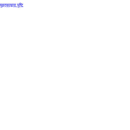
इएफएद्वारा पुष्टि