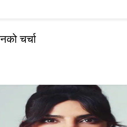
प्रवास
अर्थ र ब्यापार
मनोरन्जन
अन्य
भिडियो
ENGLISH
रनको चर्चा