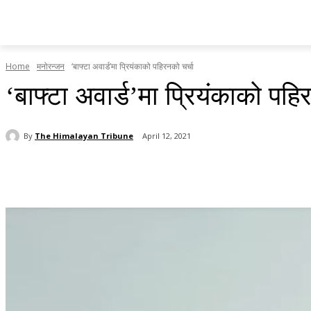
होमपेज
सामाचार
टृब्युन स्पेसल
राजनीति
देश र प्रदेश
Home
मनोरन्जन
‘बाफ्टा अवार्ड’मा प्रियंकाको पहिरनको चर्चा
‘बाफ्टा अवार्ड’मा प्रियंकाको पहि
By
The Himalayan Tribune
April 12, 2021
Share