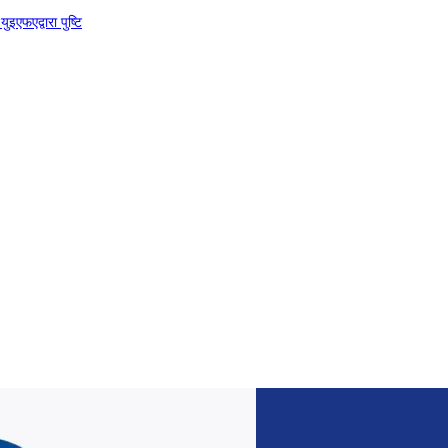
इएफएद्वारा पुष्टि