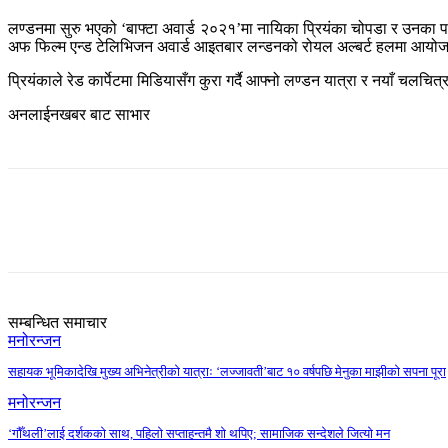
लण्डनमा सुरु भएको ‘बाफ्टा अवार्ड २०२१’मा नायिका प्रियंका चोपडा र उनका 
अफ फिल्म एन्ड टेलिभिजन अवार्ड आइतबार लन्डनको रोयल अल्बर्ट हलमा आयोजना 
प्रियंकाले रेड कार्पेटमा मिडियासँग कुरा गर्दै आफ्नो लण्डन यात्रा र नयाँ चल
अनलाईनखबर बाट साभार
Share
सम्बन्धित समाचार
मनोरन्जन
सहायक भूमिकादेखि मुख्य अभिनेत्रीको यात्राः ‘लज्जावती’बाट १० वर्षपछि मेनुका माझीको सपना पूरा
मनोरन्जन
‘गौँथली’लाई दर्शकको साथ, पहिलो सप्ताहन्तमै शो थपिए; सामाजिक सन्देशले जित्यो मन