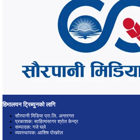
हिमालयन ट्रिब्युनको लागि
सौरपानी मिडिया प्रा.लि. अन्तरगत
प्रकाशक: साहित्यसागर श्रोत केन्द्र
सम्पादक: गजे घले
व्यवस्थापक: आशिष पोखरेल