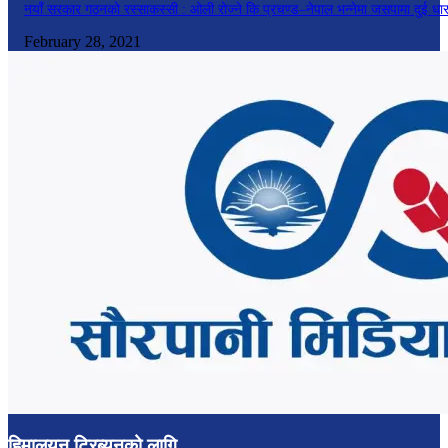
नयाँ सरकार गठनको रस्साकस्सी : ओली रोज्ने कि प्रचण्ड–नेपाल भन्नेमा जसपामा दुई धा
February 28, 2021
हिमालयन ट्रिब्युनको लागि