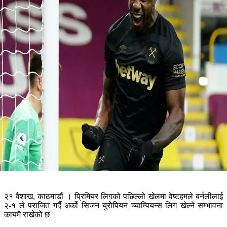
२१ वैशाख, काठमाडौं । प्रिमियर लिगको पछिल्लो खेलमा वेष्टहमले बर्नलीलाई
२-१ ले पराजित गर्दै अर्को सिजन युरोपियन च्याम्पियन्स लिग खेल्ने सम्भावना
कायमै राखेको छ ।