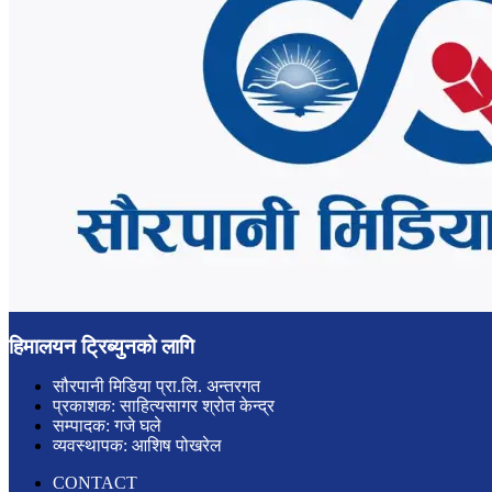
हिमालयन ट्रिब्युनको लागि
सौरपानी मिडिया प्रा.लि. अन्तरगत
प्रकाशक: साहित्यसागर श्रोत केन्द्र
सम्पादक: गजे घले
व्यवस्थापक: आशिष पोखरेल
CONTACT