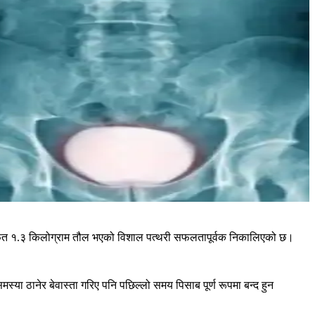
ियामार्फत १.३ किलोग्राम तौल भएको विशाल पत्थरी सफलतापूर्वक निकालिएको छ।
ा ठानेर बेवास्ता गरिए पनि पछिल्लो समय पिसाब पूर्ण रूपमा बन्द हुन