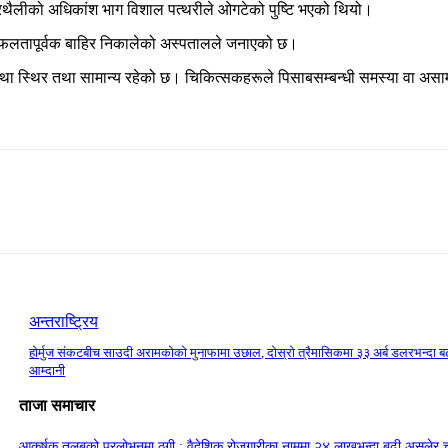
ूत्रथैलीको अधिकांश भाग विशाल पत्थरीले ओगटेको पुष्टि भएको थियो।
 सफलतापूर्वक बाहिर निकालेको अस्पतालले जनाएको छ।
स्थिर तथा सामान्य रहेको छ। चिकित्सकहरूले पिसाबसम्बन्धी समस्या वा असामान्य
अन्तराष्ट्रिय
होर्मुज संकटबीच साउदी अरामकोको मुनाफामा उछाल, दोस्रो त्रैमासिकमा ३३ अर्ब डलरभन्दा ब
आम्दानी
ताजा समाचार
आकर्षक तलबको प्रलोभनमा ठगी : वैदेशिक रोजगारीका नाममा २४ लाखभन्दा बढी असुलेर 