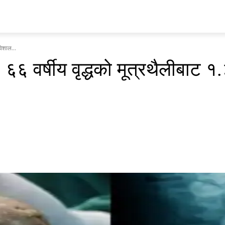
प्रवास
अर्थ र ब्यापार
मनोरन्जन
अन्य
भिडियो
ENGLISH
विशाल...
 ६६ वर्षीय वृद्धको मूत्रथैलीबाट 