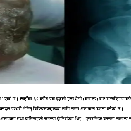
निक भएको छ। त्यहाँका ६६ वर्षीय एक वृद्धको मूत्रथैली (ब्ल्याडर) बाट शल्यक्र
 वजनदार पत्थरी भेटिनु चिकित्सकहरूका लागि समेत असामान्य घटना बनेको छ।
, असहजता तथा कठिनाइको समस्या झेलिरहेका थिए। प्रारम्भिक चरणमा सामान्य समस्य