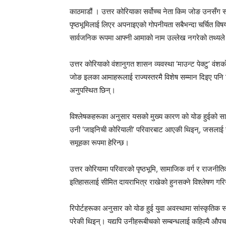
काठमाडौं । उत्तर कोरियाका सर्वोच्च नेता किम जोङ उनसँग स
पृष्ठभूमिलाई लिएर अपनाइएको गोपनीयता सबैभन्दा चर्चित वि
सार्वजनिक रूपमा आफ्नी आमाको नाम उल्लेख नगरेको तथ्य
उत्तर कोरियाको वंशानुगत शासन व्यवस्था ‘माउन्ट पेक्टु’ वं
जोङ इलका आमाहरूलाई राज्यस्तरमै विशेष सम्मान दिइए प
अनुपस्थित छिन्।
विश्लेषकहरूका अनुसार यसको मुख्य कारण को योङ हुईको स
उनी ‘जाइनिची कोरियाली’ परिवारबाट आएकी थिइन्, जसलाई उत
समूहका रूपमा हेरिन्छ।
उत्तर कोरियामा परिवारको पृष्ठभूमि, सामाजिक वर्ग र राजनीति
इतिहासलाई सीमित दायराभित्र राखेको हुनसक्ने विश्लेषण गर
रिपोर्टहरूका अनुसार को योङ हुई युवा अवस्थामा सांस्कृति
परेकी थिइन्। यद्यपि उनीहरूबीचको सम्बन्धलाई कहिल्यै औ