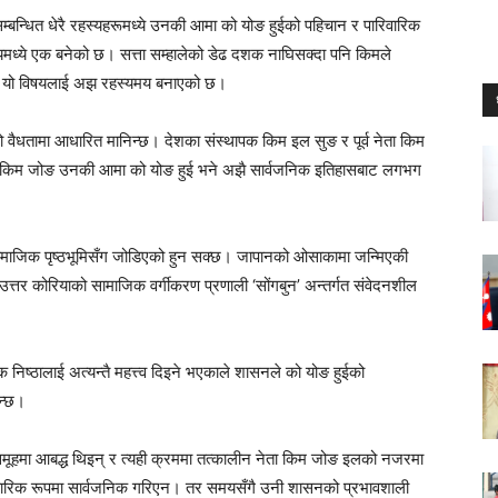
म्बन्धित धेरै रहस्यहरूमध्ये उनकी आमा को योङ हुईको पहिचान र पारिवारिक
षयमध्ये एक बनेको छ। सत्ता सम्हालेको डेढ दशक नाघिसक्दा पनि किमले
ले यो विषयलाई अझ रहस्यमय बनाएको छ।
शको वैधतामा आधारित मानिन्छ। देशका संस्थापक किम इल सुङ र पूर्व नेता किम
नि किम जोङ उनकी आमा को योङ हुई भने अझै सार्वजनिक इतिहासबाट लगभग
ामाजिक पृष्ठभूमिसँग जोडिएको हुन सक्छ। जापानको ओसाकामा जन्मिएकी
्तर कोरियाको सामाजिक वर्गीकरण प्रणाली ‘सोंगबुन’ अन्तर्गत संवेदनशील
क निष्ठालाई अत्यन्तै महत्त्व दिइने भएकाले शासनले को योङ हुईको
िन्छ।
क समूहमा आबद्ध थिइन् र त्यही क्रममा तत्कालीन नेता किम जोङ इलको नजरमा
पचारिक रूपमा सार्वजनिक गरिएन। तर समयसँगै उनी शासनको प्रभावशाली