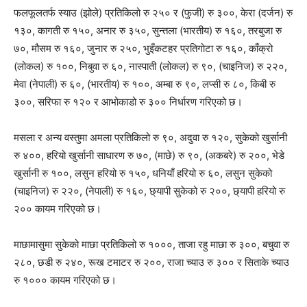
फलफूलतर्फ स्याउ (झोले) प्रतिकिलो रु २५० र (फुजी) रु ३००, केरा (दर्जन) रु
१३०, कागती रु १५०, अनार रु ३५०, सुन्तला (भारतीय) रु १६०, तरबुजा रु
७०, मौसम रु १६०, जुनार रु २५०, भुइँकटहर प्रतिगोटा रु १६०, काँक्रो
(लोकल) रु १००, निबुवा रु ६०, नास्पाती (लोकल) रु ९०, (चाइनिज) रु २२०,
मेवा (नेपाली) रु ६०, (भारतीय) रु १००, अम्बा रु ९०, लप्सी रु ८०, किबी रु
३००, सरिफा रु १२० र आभोकाडो रु ३०० निर्धारण गरिएको छ।
मसला र अन्य वस्तुमा अमला प्रतिकिलो रु ९०, अदुवा रु १२०, सुकेको खुर्सानी
रु ४००, हरियो खुर्सानी साधारण रु ७०, (माछे) रु ९०, (अकबरे) रु २००, भेडे
खुर्सानी रु १००, लसुन हरियो रु १५०, धनियाँ हरियो रु ६०, लसुन सुकेको
(चाइनिज) रु २२०, (नेपाली) रु १६०, छ्यापी सुकेको रु २००, छ्यापी हरियो रु
२०० कायम गरिएको छ।
माछामासुमा सुकेको माछा प्रतिकिलो रु १०००, ताजा रहु माछा रु ३००, बचुवा रु
२८०, छडी रु २४०, रूख टमाटर रु २००, राजा च्याउ रु ३०० र सिताके च्याउ
रु १००० कायम गरिएको छ।