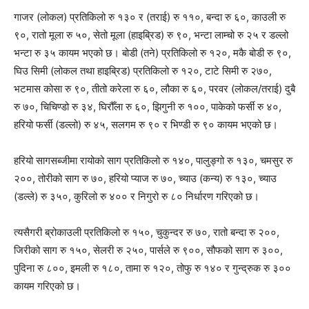
गाजर (लोकल) प्रतिकिलो रु १३० र (तराई) रु ११०, बन्दा रु ६०, काउली रु
९०, रातो मूला रु ५०, सेतो मूला (हाइब्रिड) रु ९०, भन्टा लाम्चो रु २५ र डल्लो
भन्टा रु ३५ कायम भएको छ। बोडी (तने) प्रतिकिलो रु १२०, मकै बोडी रु ९०,
घिउ सिमी (लोकल तथा हाइब्रिड) प्रतिकिलो रु १२०, टाटे सिमी रु २७०,
भटमास कोसा रु ९०, तीतो करेला रु ६०, लौका रु ६०, परवर (लोकल/तराई) दुबै
रु ७०, चिचिण्डो रु ३४, घिरौँला रु ६०, झिगुनी रु १००, पाकेको फर्सी रु ४०,
हरियो फर्सी (डल्लो) रु ४५, सलगम रु ९० र भिण्डी रु ९० कायम भएको छ।
हरियो सागसब्जीमा रायोको साग प्रतिकिलो रु १४०, पालुङ्गो रु १३०, चमसुर रु
२००, तोरीको साग रु ७०, हरियो प्याज रु ७०, च्याउ (कन्य) रु १३०, च्याउ
(डल्ले) रु ३५०, कुरिलो रु ४०० र निगुरो रु ८० निर्धारण गरिएको छ।
त्यसैगरी ब्रोकाउली प्रतिकिलो रु १५०, चुकुन्दर रु ७०, रातो बन्दा रु २००,
जिरीको साग रु १५०, सेलरी रु २५०, पार्सले रु ९००, सौफको साग रु ३००,
पुदिना रु ८००, इमली रु १८०, तामा रु १२०, तोफु रु १४० र गुन्द्रुक रु ३००
कायम गरिएको छ।