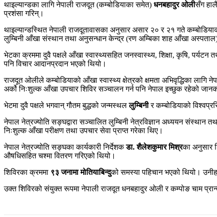
थाइल्यान्डका लागि नेपाली राजदूत (कम्बोडियाका समेत)
धनबहादुर ओली
सँग हाल
प्रशंसा गरिन्।
थाइल्यान्डस्थित नेपाली राजदूतावासका अनुसार असार २० र २१ गते कम्बोडिय
लुम्बिनी आँखा संस्थान तथा अनुसन्धान केन्द्र (रण अम्बिका शाह आँखा अस्पताल
भेटका क्रममा दुवै पक्षले आँखा स्वास्थ्यसहित जनस्वास्थ्य, शिक्षा, कृषि, पर्
पनि विचार आदानप्रदान भएको थियो।
राजदूत ओलीले कम्बोडियाको आँखा स्वास्थ्य क्षेत्रको क्षमता अभिवृद्धिका लाग
अर्को निःशुल्क आँखा उपचार शिविर सञ्चालन गर्न पनि नेपाल इच्छुक रहेको जान
भेटमा दुवै पक्षले भगवान् गौतम बुद्धको जन्मस्थल
लुम्बिनी
र कम्बोडियाको विश्वप्रस
नेपाल नेत्रज्योति सङ्घद्वारा सञ्चालित लुम्बिनी नेत्रविज्ञान अध्ययन संस्थान 
निःशुल्क आँखा परीक्षण तथा उपचार सेवा प्राप्त गरेका थिए।
नेपाल नेत्रज्योति सङ्घका कार्यकारी निर्देशक
डा. शैलेशकुमार मिश्र
का अनुसार श
औषधिसहित चश्मा वितरण गरिएको थियो।
शिविरका क्रममा
९३ जनामा मोतियाबिन्दु
को समस्या पहिचान भएको थियो। उनीहर
उक्त शिविरको संयुक्त रूपमा नेपाली राजदूत धनबहादुर ओली र कम्पोङ चाम प्रान