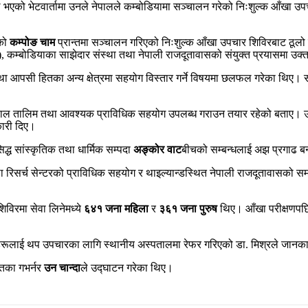
ै भएको भेटवार्तामा उनले नेपालले कम्बोडियामा सञ्चालन गरेको निःशुल्क आँखा उपच
ाको
कम्पोङ चाम
प्रान्तमा सञ्चालन गरिएको निःशुल्क आँखा उपचार शिविरबाट ठूलो 
), कम्बोडियाका साझेदार संस्था तथा नेपाली राजदूतावासको संयुक्त प्रयासमा उक
यटन तथा आपसी हितका अन्य क्षेत्रमा सहयोग विस्तार गर्ने विषयमा छलफल गरेका थिए
ि नेपाल तालिम तथा आवश्यक प्राविधिक सहयोग उपलब्ध गराउन तयार रहेको बताए। उन
कारी दिए।
िद्ध सांस्कृतिक तथा धार्मिक सम्पदा
अङ्कोर वाट
बीचको सम्बन्धलाई अझ प्रगाढ बनाउँ
तथा रिसर्च सेन्टरको प्राविधिक सहयोग र थाइल्यान्डस्थित नेपाली राजदूतावासको सम
िविरमा सेवा लिनेमध्ये
६४१ जना महिला
र
३६१ जना पुरुष
थिए। आँखा परीक्षणप
ूलाई थप उपचारका लागि स्थानीय अस्पतालमा रेफर गरिएको डा. मिश्रले जानका
्तका गभर्नर
उन चान्दा
ले उद्घाटन गरेका थिए।