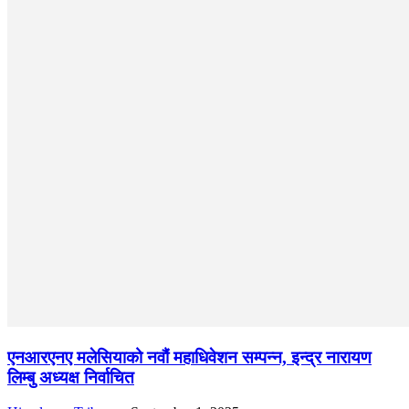
एनआरएनए मलेसियाको नवौं महाधिवेशन सम्पन्न, इन्द्र नारायण
लिम्बु अध्यक्ष निर्वाचित