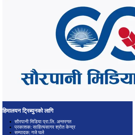
हिमालयन ट्रिब्युनको लागि
सौरपानी मिडिया प्रा.लि. अन्तरगत
प्रकाशक: साहित्यसागर श्रोत केन्द्र
सम्पादक: गजे घले