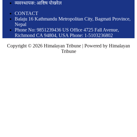
व्यवस्थापक: आशिष पोखरेल
CONTACT
Balaju 16 Kathmandu Metropolitan City, Bagmati Province,
Nepal
Phone No: 9851239436 US Office 4725 Fall Avenue,
Richmond CA 94804, USA Phone: 1-5103236802
Copyright © 2026 Himalayan Tribune | Powered by Himalayan
Tribune