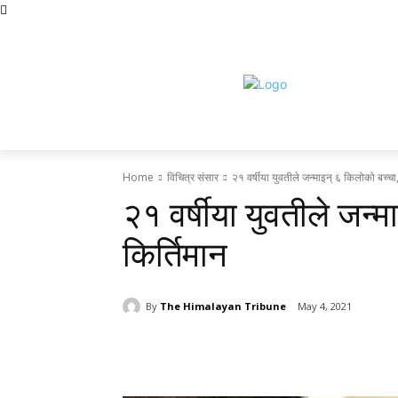
Friday, August 7, 2026
होमपेज
सामाचार
टृब्युन स्पेसल
राजनीति
द
Home
विचित्र संसार
२१ वर्षीया युवतीले जन्माइन् ६ किलोको बच्चा
२१ वर्षीया युवतीले जन्
किर्तिमान
By
The Himalayan Tribune
May 4, 2021
Share