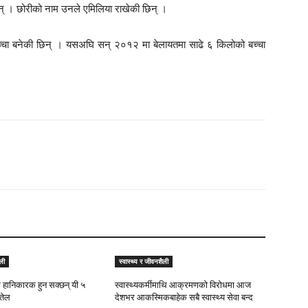
रिन् । छोरीको नाम उनले एमिलिया राखेकी छिन् ।
 बच्चा बनेकी छिन् । यसअघि सन् २०१२ मा बेलायतमा साढे ६ किलोको बच्चा
ली
स्वास्थ्य र जीवनशैली
ि हानिकारक हुन सक्छन् यी ५
स्वास्थ्यकर्मीमाथि आक्रमणको विरोधमा आज
तेल
देशभर आकस्मिकबाहेक सबै स्वास्थ्य सेवा बन्द