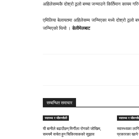
अहिलेसम्मकै दोश्रो ठूलो बच्चा जन्माउने किर्तिमान कायम ग
एमिलिया बेलायतमा अहिलेसम्म जन्मिएका मध्ये दोश्रो ठूलो
जन्मिएको थियो ।
डेलीमेलबाट
Share
सम्बन्धित समाचार
स्वास्थ्य र जीवनशैली
स्वास्थ्य र जीवनशै
यी बानीले बढाउँछन् मिर्गौला रोगको जोखिम,
स्वास्थ्यका लाग
समयमै सचेत हुन चिकित्सकको सुझाव
प्रकारका खाने 