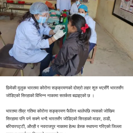
छिमेकी मुलुक भारतमा कोरोना सङ्क्रमणको दोस्रो लहर शुरु भएसँगै भारतसँग
जोडिएको सिरहाको विभिन्न नाकामा सतर्कता बढाइएको छ ।
भारतमा तीव्र गतिमा कोरोना सङ्क्रमण फैलिन थालेपछि त्यसको जोखिम
सिरहामा पनि पर्न सक्ने भन्दै भारतसँग जोडिएको सिरहाको माडर, ठाडी,
बरियारपट्टी, औरही र नवराजपुर नाकामा हेल्थ डेस्क स्थापना गरिएको जिल्ला