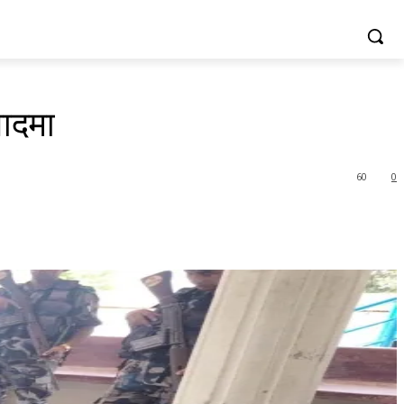
वादमा
60
0