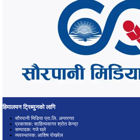
हिमालयन ट्रिब्युनको लागि
सौरपानी मिडिया प्रा.लि. अन्तरगत
प्रकाशक: साहित्यसागर श्रोत केन्द्र
सम्पादक: गजे घले
व्यवस्थापक: आशिष पोखरेल