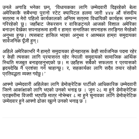
उनले अगाडि भनेका छन्, ‘विधायकका लागि उम्मेदवारी दिइरहेको बेला
अमेरिकाकै सबैभन्दा पुरानो स्टेट क्यापिटल हलमा जारी ४४४ औं संसदीय
सत्रमा म मेरो पहिलो कार्यकालको अन्तिम सत्रमा विधायिकी कार्यहरू सम्पन्न
गरिरहेको छु। जहाँबाट जेफरसन र वासिङट्नले आजको विशाल अमेरिका
बनाउन देखेका सपनाहरूमा हामी र हाम्रा सन्ततिका सपनाहरू तरङ्गित भैरहेको
अनुभव हुन्छ। त्यसबाट हासिल भएका अनुभव र आत्मबल हाम्रा समुदायका
सार्वजनिक पूँजी हुन्।
अहिले अमेरिकाभरि नै हाम्रो समुदायका होनहारहरू केही सार्वजनिक पदमा रहेर
र केही त्यसका लागि प्रयासरत रहेर नेपाली समुदायको सामाजिक आर्थिक
स्थिति मजबुत बनाइरहनुभएको छ। म उहाँहरू सबैको सफलता र प्रयासको
हृदयदेखि नै प्रशंसा गर्न चाहान्छु। र, सहकार्यका लागि सदैव तयार रहेको
प्रतिवद्धता व्यक्त गर्दछु।’
आफ्नो उम्मेदवारी अहिलेका लागि डेमोक्रेटिक पार्टीको आधिकारिक उम्मेदवारी
जित्ने आकांक्षाको लागि भएको उनको भनाइ छ । जुन २८ मा हुने डेमोक्रेटिक
प्राइमरीमा विजयी भएपछि मात्र नोभेम्बर ८ मा हुने चुनावका लागि डेमोक्रेटिक
उम्मेदवार हुने आफ्नो ढोका खुल्ने उनको भनाइ छ ।