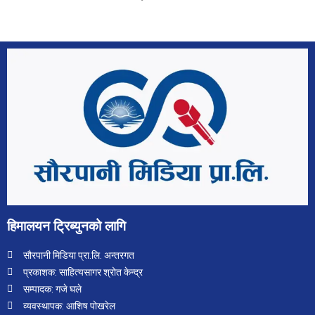
हिमालयन ट्रिब्युनको लागि
सौरपानी मिडिया प्रा.लि. अन्तरगत
प्रकाशक: साहित्यसागर श्रोत केन्द्र
सम्पादक: गजे घले
व्यवस्थापक: आशिष पोखरेल