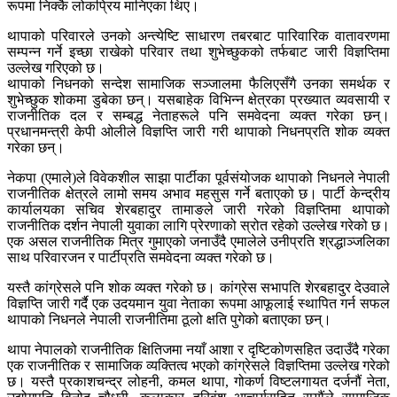
रूपमा निक्कै लोकप्रिय मानिएका थिए।
थापाको परिवारले उनको अन्त्येष्टि साधारण तबरबाट पारिवारिक वातावरणमा
सम्पन्न गर्ने इच्छा राखेको परिवार तथा शुभेच्छुकको तर्फबाट जारी विज्ञप्तिमा
उल्लेख गरिएको छ।
थापाको निधनको सन्देश सामाजिक सञ्जालमा फैलिएसँगै उनका समर्थक र
शुभेच्छुक शोकमा डुबेका छन्। यसबाहेक विभिन्न क्षेत्रका प्रख्यात व्यवसायी र
राजनीतिक दल र सम्बद्ध नेताहरूले पनि समवेदना व्यक्त गरेका छन्।
प्रधानमन्त्री केपी ओलीले विज्ञप्ति जारी गरी थापाको निधनप्रति शोक व्यक्त
गरेका छन्।
नेकपा (एमाले)ले विवेकशील साझा पार्टीका पूर्वसंयोजक थापाको निधनले नेपाली
राजनीतिक क्षेत्रले लामो समय अभाव महसुस गर्ने बताएको छ। पार्टी केन्द्रीय
कार्यालयका सचिव शेरबहादुर तामाङले जारी गरेको विज्ञप्तिमा थापाको
राजनीतिक दर्शन नेपाली युवाका लागि प्रेरणाको स्रोत रहेको उल्लेख गरेको छ।
एक असल राजनीतिक मित्र गुमाएको जनाउँदै एमालेले उनीप्रति श्रद्धाञ्जलिका
साथ परिवारजन र पार्टीप्रति समवेदना व्यक्त गरेको छ।
यस्तै कांग्रेसले पनि शोक व्यक्त गरेको छ। कांग्रेस सभापति शेरबहादुर देउवाले
विज्ञप्ति जारी गर्दै एक उदयमान युवा नेताका रूपमा आफूलाई स्थापित गर्न सफल
थापाको निधनले नेपाली राजनीतिमा ठूलो क्षति पुगेको बताएका छन्।
थापा नेपालको राजनीतिक क्षितिजमा नयाँ आशा र दृष्टिकोणसहित उदाउँदै गरेका
एक राजनीतिक र सामाजिक व्यक्तित्व भएको कांग्रेसले विज्ञप्तिमा उल्लेख गरेको
छ। यस्तै प्रकाशचन्द्र लोहनी, कमल थापा, गोकर्ण विष्टलगायत दर्जनौं नेता,