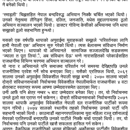
नै बनेको थियो।
‘स्माइली’ चिह्नसहित नेपाल बन्दविरुद्ध अभियान निक्कै चर्चित भएको थियो।
उनको नेतृत्वमा लैगिङ्ग हिंसा, दलित, जनजाति, मधेस मुद्दालगायतमा ठूलो
अभियान सञ्चालन भएको थियो। डाक्टर गोविन्द केसीको अभियानमा पनि थापा
समूहको ठूलो सहभागिता हुन्थ्यो।
यसको एक वर्षपछि थापाको अगुवाईमा युवाहरूको समूहले ‘परिवर्तनका लागि
हामी नेपाली एक’ अभियान सुरु गरेको थियो। त्यस बेलासम्म संविधान निर्माण
भएको थिएन। थापाको यो अभियानले सामाजिक सञ्जालदेखि सडकसम्म
‘ज्याला त पूरा लियांै, अब संविधान देऊ’ भन्ने नारासहितको प्लेकार्डसहित
राजधानीमा विभिन्न चरणमा अभियान सञ्चालन गरे।
यो नारा र अभियानले पनि समाजमा परिवर्तन गर्न समस्या देखिएपछि उनले
राजनीतिमा प्रवेश गर्ने सोच बनाएका थिए। यसैको प्रतिफल थियो, २०६९
सालमा उनको अगुवाईमा विवेकशील नेपाली समूह बन्यो। २०७० सालमा भएको
दोस्रो संविधानसभाको निर्वाचनमा विवेकशील नेपालीमार्फत राजधानीका ४ वटा
क्षेत्रबाट स्वतन्त्र रूपमा आफ्ना उम्मेदवारसमेत उठाएका थिए।
उनी आफैं पनि क्षेत्र नम्बर ५ बाट उम्मेदवार बनेका थिए। तर, यो निर्वाचनमा
उनले ठूलो मत प्राप्त गर्न सकेनन्। दोस्रो संविधानसभाको निर्वाचनपछि २०७१
सालमा थापाकै अगुवाईमा विवेकशील नेपाली दल राजनीतिक पार्टीको रूपमा
गठन गरियो। २०७४ सालको स्थानीय तहको निर्वाचनमा उनको पार्टी पनि
सहभागी भएको थियो। काठमाडौं महानगरपालिकामा युवा महिला रञ्जु दर्शनालाई
मेयरको प्रतिस्पर्धी बनाएपछि उनको पार्टीले निक्कै चर्चा पाएको थियो। तर, यो
निर्वाचनमा पनि उनको पार्टीले खासै सफलता हासिल गर्न सकेन।
अन्ततः वैकल्पिक राजनीतिको धारमा होमिएको अर्कोसाझा पार्टीसँग विवेकशील