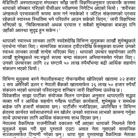
मेडिसिटी अस्पतालद्वारा मंगलबार साँझ जारी विज्ञप्तिअनुसार उपचारकै क्रममा
थापाको सोमबार गरिएको पीसीआर परीक्षणमा निगेटिभ आएको थियो। ‘शरीरका
अंगहरूले प्रभावकारी रूपमा काम गर्न नसकेको र जटिल संक्रमणको प्रभाव
रहेकाले स्वास्थ्य स्थितिमा भने परिवर्तन आउन सकेको थिएन,’ जारी विज्ञप्तिमा
भनिएको छ, ‘चिकित्सकको अथक प्रयास र सबैको शुभेच्छाका बाबजुद पनि
उहाँको अवस्था सुदृढ हुन सकेन।’
थापाको स्वास्थ्य लाभका लागि स्वदेशदेखि विभिन्न मुलुकका लाखौं शुभेच्छुकले
प्रार्थना गरेका थिए। सामाजिक सञ्जाल ट्वीटरदेखि फेसबुकका वालमा उनको
स्वाथ्य लाभका लाखौं सन्देश भरिएका थिए। थापाको उपचार सहयोगका लागि
लाखौं शुभेच्छुकले स्वःस्फूर्त रूपमा चन्दा संकलन अभियानसमेत गरेका थिए।
उनको उपचारका लागि २४ घण्टामै ५० लाख रुपैयाँभन्दा बढी आर्थिक सहयोग
संकलन भएको थियो।
विभिन्न मुलुकमा बस्ने नेपालीहरूबाट गोफन्डमीमा खोलिएको खातामा २२ हजार
२ सय अमेरिकी डलर र नेपाली बैंकको खातामार्फत २६ लाख ५० हजार रुपैयाँ
संकलन भएको थापाको परिवारद्वारा शनिबार जारी विज्ञप्तिमा उल्लेख छ।
विवेकशील साझा पार्टीका संयोजक मिलन पाण्डेका अनुसार थापाप्रति सद्भाव
व्यक्त गर्ने र आर्थिक सहयोग गर्नेहरू पार्टीका कार्यकर्ता, शुभेच्छुक र समर्थक
बाहेक पनि हजारौं संख्यामा छन्। पार्टीसँग नजोडिएका, अपरिचित र विभिन्न
क्षेत्रमा कार्यरत सर्वसाधारणले मन खोलेर उनको स्वास्थ्य लाभको कामना गर्नुका
साथै उपचारका लागि आर्थिक संकलनमा साथ दिएका छन्।
नेपालमा वैकल्पिक राजनीतिको वकालत गर्दै आएका थापाको निधनले सिंगो
मुलुकले मुख्य गरी युवा पुस्ताले एउटा असल नेता गुमाएको सामाजिक
सञ्जालमार्फत टिप्पणी गरेका छन्। थापा युवा पुस्तामाझ वैकल्पिक नेताका