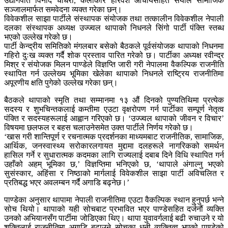
उद्योगपति विनोद चौधरी, कलाकार हरिवंश आचार्यसहित सयौंले सामाजिक
सञ्जालमार्फत समवेदना व्यक्त गरेका छन्।
विवेकशील साझा पार्टीले संस्थापक संयोजक तथा तत्कालीन विवेकशील नेपाली
दलका संस्थापक अध्यक्ष उज्ज्वल थापाको निधनले सिंगो पार्टी पंक्ति स्तब्ध
भएको उल्लेख गरेको छ।
पार्टी केन्द्रीय समितिको मंगलबार बसेको बैठकले पूर्वसंयोजक थापाको निधनमा
गहिरो दुःख व्यक्त गर्दै शोक प्रस्ताव पारित गरेको छ। पार्टीका अध्यक्ष रवीन्द्र
मिश्र र संयोजक मिलन पाण्डेले विज्ञप्ति जारी गरी नेपालमा वैकल्पिक राजनीति
स्थापित गर्न उल्लेख्य भूमिका खेलेका थापाको निधनले राष्ट्रिय राजनीतिमा
अपूरणीय क्षति पुगेको उल्लेख गरेका छन्।
बैठकले थापाको स्मृति तथा सम्मानमा १३ औं दिनको पुण्यतिथिमा प्रत्येक
सदस्य र शुभचिन्तकलाई कम्तीमा एउटा वृक्षरोपण गर्न पार्टीका सम्पूर्ण नेतृत्व
पंक्ति र सदस्यहरूलाई आह्वान गरिएको छ। ‘उज्ज्वल थापाको जीवन र विचार’
विषयमा छलफल र बहस चलाउनेसमेत उक्त पार्टीले निर्णय गरेको छ।
‘खास गरी शान्तिपूर्ण र रचनात्मक प्रदर्शनका माध्यमबाट राजनीतिक, सामाजिक,
आर्थिक, जनस्वास्थ्य सरोकारलगायत मुद्दामा दलहरूले नागरिकको समर्थन
हासिल गर्ने र सुधारात्मक कदमका लागि राज्यलाई दबाब दिने विधि स्थापित गर्न
उहाँको अहम् भूमिका छ,’ विज्ञप्तिमा भनिएको छ, ‘थापाले अंगाल्नु भएको
सुसंस्कार, अहिंसा र निष्ठाको मार्गलाई विवेकशील साझा पार्टी अविचलित र
प्रतिबद्ध भएर अवलम्बन गर्दै अगाडि बढ्नेछ।’
पाण्डेका अनुसार थापामा नेपाली राजनीतिमा एउटा वैकल्पिक स्थान हुनुपर्छ भन्ने
सोच थियो। थापाको यही सोचबाट प्रभावित भएर पाण्डेसहित दर्जनौं व्यक्ति
उनको अभियानसँग पार्टीमा जोडिएका थिए। थापा युवावर्गलाई बढी रुचाउने र यो
शक्तिलाई राजनीतिमा अगाडि बढाउने सोचका धनी व्यक्तित्व भएको पाण्डेको