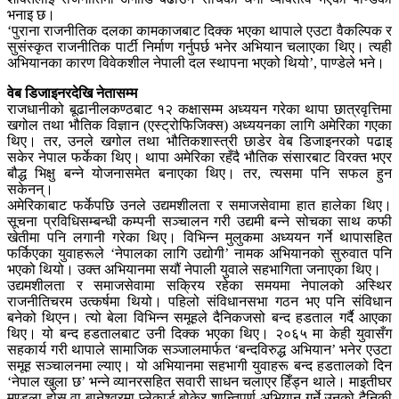
भनाइ छ।
‘पुराना राजनीतिक दलका कामकाजबाट दिक्क भएका थापाले एउटा वैकल्पिक र
सुसंस्कृत राजनीतिक पार्टी निर्माण गर्नुपर्छ भनेर अभियान चलाएका थिए। त्यही
अभियानका कारण विवेकशील नेपाली दल स्थापना भएको थियो’, पाण्डेले भने।
वेब डिजाइनरदेखि नेतासम्म
राजधानीको बूढानीलकण्ठबाट १२ कक्षासम्म अध्ययन गरेका थापा छात्रवृत्तिमा
खगोल तथा भौतिक विज्ञान (एस्ट्रोफिजिक्स) अध्ययनका लागि अमेरिका गएका
थिए। तर, उनले खगोल तथा भौतिकशास्त्री छाडेर वेब डिजाइनरको पढाइ
सकेर नेपाल फर्केका थिए। थापा अमेरिका रहँदै भौतिक संसारबाट विरक्त भएर
बौद्ध भिक्षु बन्ने योजनासमेत बनाएका थिए। तर, त्यसमा पनि सफल हुन
सकेनन्।
अमेरिकाबाट फर्केपछि उनले उद्यमशीलता र समाजसेवामा हात हालेका थिए।
सूचना प्रविधिसम्बन्धी कम्पनी सञ्चालन गरी उद्यमी बन्ने सोचका साथ कफी
खेतीमा पनि लगानी गरेका थिए। विभिन्न मुलुकमा अध्ययन गर्ने थापासहित
फर्किएका युवाहरूले ‘नेपालका लागि उद्योगी’ नामक अभियानको सुरुवात पनि
भएको थियो। उक्त अभियानमा सयौं नेपाली युवाले सहभागिता जनाएका थिए।
उद्यमशीलता र समाजसेवामा सक्रिय रहेका समयमा नेपालको अस्थिर
राजनीतिचरम उत्कर्षमा थियो। पहिलो संविधानसभा गठन भए पनि संविधान
बनेको थिएन। त्यो बेला विभिन्न समूहले दैनिकजसो बन्द हडताल गर्दै आएका
थिए। यो बन्द हडतालबाट उनी दिक्क भएका थिए। २०६५ मा केही युवासँग
सहकार्य गरी थापाले सामाजिक सञ्जालमार्फत ‘बन्दविरुद्ध अभियान’ भनेर एउटा
समूह सञ्चालनमा ल्याए। यो अभियानमा सहभागी युवाहरू बन्द हडतालको दिन
‘नेपाल खुला छ’ भन्ने व्यानरसहित सवारी साधन चलाएर हिँड्न थाले। माइतीघर
मण्डला होस् वा बानेश्वरमा प्लेकार्ड बोकेर शान्तिपूर्ण अभियान गर्ने उनको दैनिकी