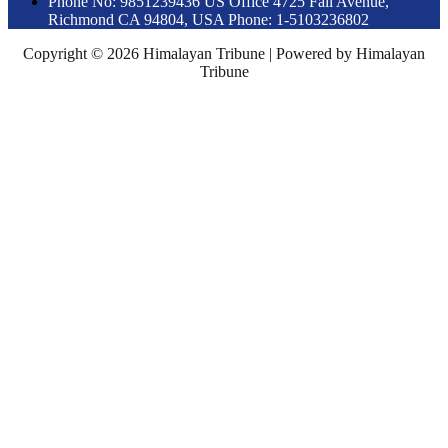
Phone No: 9851239436 US Office 4725 Fall Avenue,
Richmond CA 94804, USA Phone: 1-5103236802
Copyright © 2026 Himalayan Tribune | Powered by Himalayan
Tribune