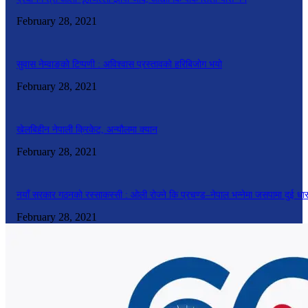
February 28, 2021
सुवास नेम्वाङको टिप्पणी : अविश्वास प्रस्तावको हरिबिजोग भयो
February 28, 2021
खेलबिहीन नेपाली क्रिकेट, अन्यौलमा क्यान
February 28, 2021
नयाँ सरकार गठनको रस्साकस्सी : ओली रोज्ने कि प्रचण्ड–नेपाल भन्नेमा जसपामा दुई धा
February 28, 2021