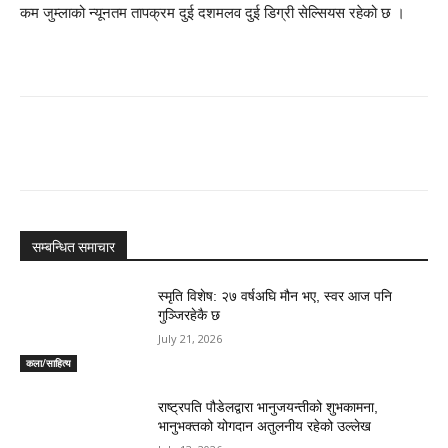
कम जुम्लाको न्यूनतम तापक्रम दुई दशमलव दुई डिग्री सेल्सियस रहेको छ ।
सम्बन्धित समाचार
स्मृति विशेष: २७ वर्षअघि मौन भए, स्वर आज पनि
गुञ्जिरहेकै छ
July 21, 2026
कला/साहित्य
राष्ट्रपति पौडेलद्वारा भानुजयन्तीको शुभकामना,
भानुभक्तको योगदान अतुलनीय रहेको उल्लेख