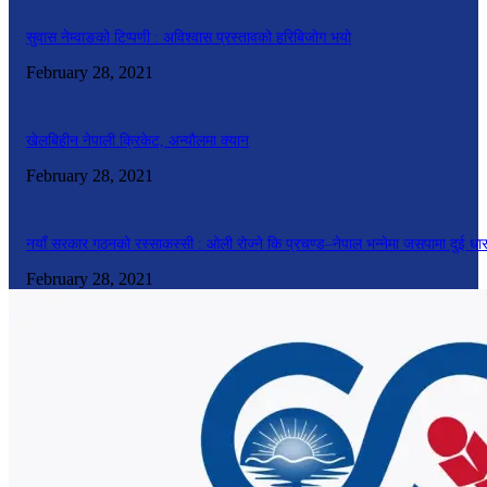
सुवास नेम्वाङको टिप्पणी : अविश्वास प्रस्तावको हरिबिजोग भयो
February 28, 2021
खेलबिहीन नेपाली क्रिकेट, अन्यौलमा क्यान
February 28, 2021
नयाँ सरकार गठनको रस्साकस्सी : ओली रोज्ने कि प्रचण्ड–नेपाल भन्नेमा जसपामा दुई धा
February 28, 2021