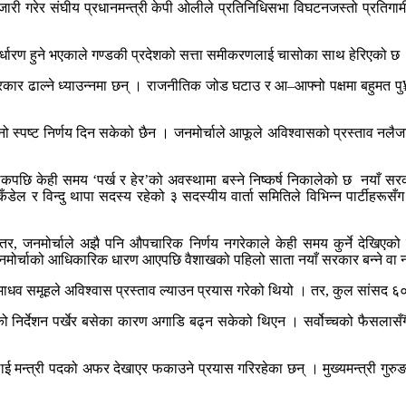
 नै जारी गरेर संघीय प्रधानमन्त्री केपी ओलीले प्रतिनिधिसभा विघटनजस्तो प्रतिगाम
य निर्धारण हुने भएकाले गण्डकी प्रदेशको सत्ता समीकरणलाई चासोका साथ हेरिएको छ
सरकार ढाल्ने ध्याउन्नमा छन् । राजनीतिक जोड घटाउ र आ–आफ्नो पक्षमा बहुमत पु
ले आफ्नो स्पष्ट निर्णय दिन सकेको छैन । जनमोर्चाले आफूले अविश्वासको प्रस्त
पछि केही समय ‘पर्ख र हेर’को अवस्थामा बस्ने निष्कर्ष निकालेको छ नयाँ सर
ा कँडेल र विन्दु थापा सदस्य रहेको ३ सदस्यीय वार्ता समितिले विभिन्न पार्टीह
तर, जनमोर्चाले अझै पनि औपचारिक निर्णय नगरेकाले केही समय कुर्ने देखिएको
मोर्चाको आधिकारिक धारण आएपछि वैशाखको पहिलो साता नयाँ सरकार बन्ने वा नबने
्ड–माधव समूहले अविश्वास प्रस्ताव ल्याउन प्रयास गरेको थियो । तर, कुल सांसद ६
्द्रको निर्देशन पर्खेर बसेका कारण अगाडि बढ्न सकेको थिएन । सर्वोच्चको फैसल
ालाई मन्त्री पदको अफर देखाएर फकाउने प्रयास गरिरहेका छन् । मुख्यमन्त्री गुरुङ