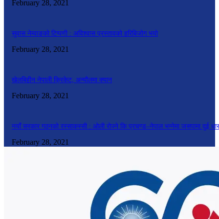
February 28, 2021
सुवास नेम्वाङको टिप्पणी : अविश्वास प्रस्तावको हरिबिजोग भयो
February 28, 2021
खेलबिहीन नेपाली क्रिकेट, अन्यौलमा क्यान
February 28, 2021
नयाँ सरकार गठनको रस्साकस्सी : ओली रोज्ने कि प्रचण्ड–नेपाल भन्नेमा जसपामा दुई धा
February 28, 2021