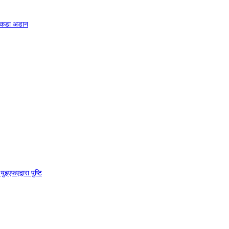
म कडा अडान
इएफएद्वारा पुष्टि