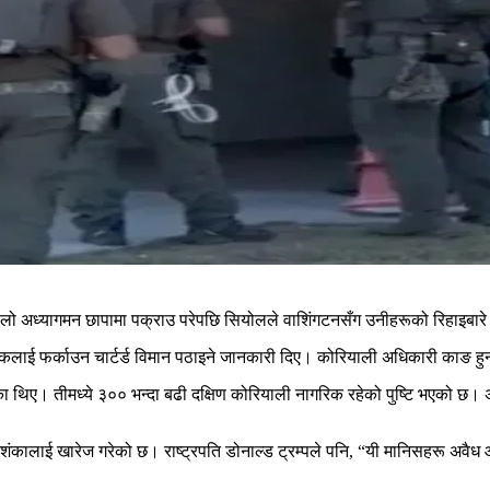
ो ठूलो अध्यागमन छापामा पक्राउ परेपछि सियोलले वाशिंगटनसँग उनीहरूको रिहाइबा
ागरिकलाई फर्काउन चार्टर्ड विमान पठाइने जानकारी दिए। कोरियाली अधिकारी काङ 
थिए। तीमध्ये ३०० भन्दा बढी दक्षिण कोरियाली नागरिक रहेको पुष्टि भएको छ। अ
े आशंकालाई खारेज गरेको छ। राष्ट्रपति डोनाल्ड ट्रम्पले पनि, “यी मानिसहरू अव