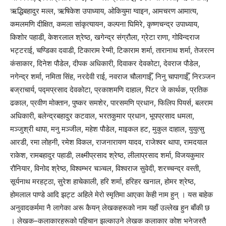
ऋद्धिबहादुर मल्ल, ऋषिकेश उपाध्याय, ओकियुमा ग्वाइन, आमचरण आमात्य,
कमलमणि दीक्षित, कमला सांकृत्यायन, कल्पना घिमिरे, कृष्णचन्द्र उपाध्याय,
किशोर पहाडी, केशरलाल श्रेष्ठ, खगेन्द्र संग्रौला, ग्रेटा राणा, गोविन्दराज
भट्टराई, चण्डिका दवाडी, टिकाराम रेग्मी, टिकाराम शर्मा, तारानाथ शर्मा, तेजरत्न
कंसाकार, दिनेश पौडेल, दीपक अधिकारी, दिवाकर देवकोटा, देवराज पौडेल,
नगेन्द्र शर्मा, नमिता सिंह, नरदेवी राई, नवराज चौलागाईँ, निनु चापागाईँ, निरञ्जन
बज्राचार्य, पद्मप्रसाद देवकोटा, प्रकाशमणि दाहाल, पिटर जे कार्थक, प्रतिक
ढकाल, प्रवीण मोक्तान, पुष्कर समशेर, पारसमणि प्रधान, फिलिप पियर्स, बलराम
अधिकारी, बलेन्द्रबहादुर कटवाल, भरतकुमार प्रधान, भूपप्रसाद धमला,
मञ्जुश्री थापा, मनु मञ्जील, महेश पौडेल, माइकल हट, मुकुल दाहाल, युयुत्सु
आरडी, रमा लोहनी, रमेश विकल, राजनारायण यादव, राजेश्वर थापा, रामदयाल
राकेश, रामबहादुर पहाडी, लक्ष्मीप्रसाद श्रेष्ठ, लीलाप्रसाद शर्मा, विजयकुमार
रौनियार, विनोद श्रेष्ठ, विश्वम्भर चञ्चल, विश्वराज सुवेदी, शरच्चन्द्र वस्ती,
सूर्यनाथ मरहट्ठा, सुरेश हाचेकाली, हरि शर्मा, हरिहर खनाल, होमर श्रेष्ठ,
होमलाल पाण्डे आदि झट्ट अहिले मेरो स्मृतिमा आएका केही नाम हुन् । यस बाहेक
अनुवादकर्ममा नै लागेका अरू कैयन् लेखकहरूको नाम यहाँ उल्लेख हुन बाँकी छ
। लेखक–कलाकारहरूको पहिचान झल्काउने लेखक कलाकार कोश भनेजस्तै