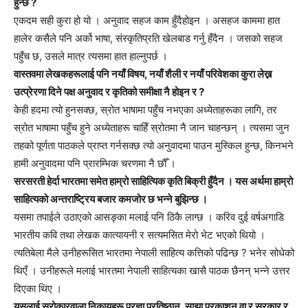
हुन्छ ?
एकदम सही कुरा हो यो । अनुवाद सहज काम हुँदैहोइन । असहज काममा हात
हालेर कसैले पनि अर्को भाषा, संस्कृतिप्रति खेलबाड गर्नु हँदैन । जसको सहज
पहुँच छ, उसले मात्र त्यसमा हात हाल्नुपर्छ ।
वास्तवमा लेखकहरूलाई पनि नयाँ विषय, नयाँ शैली र नयाँ परिवेशका कुरा लेख्न
उत्प्रेरणा दिने पक्ष अनुवाद र कृतिको समीक्षा नै होइन र ?
केही हदमा त्यो हुनसक्छ, स्रोत भाषामा पहुँच नभएका अध्येताहरूका लागि, तर
स्रोत भाषामा पहुँच हुने अध्येताहरू चाहिँ स्रोतमा नै जान चाहन्छन् । त्यसमा जुन
तहको पूर्णता पाठकले प्राप्त गर्नसक्छ त्यो अनुवादमा पाउन मुस्किल हुन्छ, किनभने
हामी अनुवादमा पनि प्रारम्भिक चरणमा नै छौँ ।
सरसरती हेर्दा भारतमा समेत हाम्रो साहित्यिक कृति बिक्री हुँदैन । यस अर्थमा हाम्रो
साहित्यको अन्तराष्ट्रिय बजार कमजोर छ भन्ने बुझिन्छ ।
यसमा तपाईले उठाएको आसङ्का मलाई पनि ठिकै लाग्छ । करिव दुई वर्षअगाडि
भारतीय कवि तथा लेखक कात्यायनी र सत्यमसित मेरो भेट भएको थियो ।
त्यतिबेला मैले उनीहरूसित भारतमा नेपाली साहित्य कत्तिको पढिन्छ ? भनेर सोधेको
थिएँ । उनीहरूले मलाई भारतमा नेपाली साहित्यका खासै पाठक छैनन् भन्ने उत्तर
दिएका थिए ।
यसलाई सरोकारवाला निकायहरू प्रज्ञा प्रतिष्ठान, साझा प्रकाशन वा र सरकार र