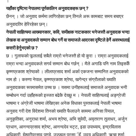
।
यहाँका दृष्टिमा नेपालमा पूर्णकालिन अनुवादकहरू छन् ?
छैनन् । जो अनुवाद कर्ममा लागिरहेका छन् तिनले अरू कामबाट समय बचाएर
अनुवादतिर हेरिरहेका छन्।
नेपाली साहित्यमा आख्यानकार, कवि, समीक्षक नाटककार भनेजस्तै अनुवादक भन्दा
लेखक वा अनुवादकले सम्मान बोध गर्ने वा समाजले आदरका दृष्टिले हेर्ने अवस्थालाई
कसरी हेर्नुभएको छ ?
छ । गुलाफको फूललाई सबैले राम्रो भनेजस्तै हो यो कुरा । राम्रा अनुवादकलाई
राम्रा भन्दा अनुवादकले सगर्व सम्मान बोध गर्छन् । मैले अगाडि पनि नाम लिइसकेँ
कृष्णप्रकाश श्रेष्ठको । लीलाप्रसाद शर्मा अर्का एकजना सम्मानित अनुवादकको
नाम हो । करुणा नेपाल, कृष्णप्रकाश श्रेष्ठ, खगेन्द्र संग्रौलाको ख्याति
अनुवादकका रूपमासमेत उच्च छ । यसमा उनीहरूलाई समाजले अनुवादक भनी
सम्बोधन गर्दा उहाँहरूको इज्जत बढेकै देख्छु म । नेपाली साहित्यलाई अङ्ग्रेजी
भाषामा र अंग्रेजी भाषामा लेखिएका अनेक विधाका पुस्तकलाई नेपाली भाषामा
अनुवाद गरी देश विदेशमा तिनको ख्याति फैलाउने काममा अनिसा रिमाल,
अनुकृतिका, अनुराधा शर्मा, अभय श्रेष्ठ, अभि सुवेदी, अमृतरत्न तुलाधर, अर्जुन
प्रधान, आनन्दप्रसाद श्रेष्ट, आनन्ददेव भट्ट, इडा उपाध्याय, इन्द्रविलास
अधिकारी, ईश्वरीप्रसाद पाण्डे, उज्ज्वल प्रसार्इँ, उदय अधिकारी, ऋचा शर्मा,