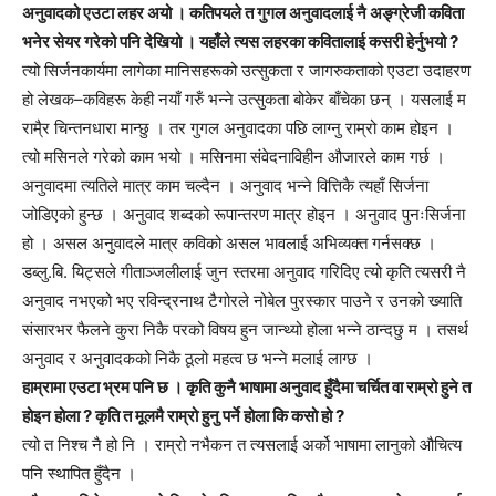
अनुवादको एउटा लहर अयो । कतिपयले त गुगल अनुवादलाई नै अङ्ग्रेजी कविता
भनेर सेयर गरेको पनि देखियो । यहाँले त्यस लहरका कवितालाई कसरी हेर्नुभयो ?
त्यो सिर्जनकार्यमा लागेका मानिसहरूको उत्सुकता र जागरुकताको एउटा उदाहरण
हो लेखक–कविहरू केही नयाँ गरुँ भन्ने उत्सुकता बोकेर बाँचेका छन् । यसलाई म
रामै्र चिन्तनधारा मान्छु । तर गुगल अनुवादका पछि लाग्नु राम्रो काम होइन ।
त्यो मसिनले गरेको काम भयो । मसिनमा संवेदनाविहीन औजारले काम गर्छ ।
अनुवादमा त्यतिले मात्र काम चल्दैन । अनुवाद भन्ने वित्तिकै त्यहाँ सिर्जना
जोडिएको हुन्छ । अनुवाद शब्दको रूपान्तरण मात्र होइन । अनुवाद पुनःसिर्जना
हो । असल अनुवादले मात्र कविको असल भावलाई अभिव्यक्त गर्नसक्छ ।
डब्लु.बि. यिट्सले गीताञ्जलीलाई जुन स्तरमा अनुवाद गरिदिए त्यो कृति त्यसरी नै
अनुवाद नभएको भए रविन्द्रनाथ टैगोरले नोबेल पुरस्कार पाउने र उनको ख्याति
संसारभर फैलने कुरा निकै परको विषय हुन जान्थ्यो होला भन्ने ठान्दछु म । तसर्थ
अनुवाद र अनुवादकको निकै ठूलो महत्व छ भन्ने मलाई लाग्छ ।
हाम्रामा एउटा भ्रम पनि छ । कृति कुनै भाषामा अनुवाद हुँदैमा चर्चित वा राम्रो हुने त
होइन होला ? कृति त मूलमै राम्रो हुनु पर्ने होला कि कसो हो ?
त्यो त निश्च नै हो नि । राम्रो नभैकन त त्यसलाई अर्को भाषामा लानुको औचित्य
पनि स्थापित हुँदैन ।