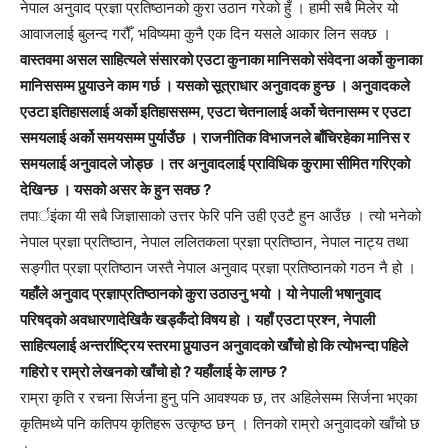
नेपाल अनुवाद प्रज्ञा प्रतिष्ठानको कुरा उठान गरेको हुँ । हामी सबै मिलेर यो
आवाजलाई बुलन्द गरौँ, भविष्यमा कुनै एक दिन यसले आकार लिन सक्छ ।
वास्तवमा असल साहित्यले संसारको एउटा कुनाका मानिसको संवेदना अर्को कुनाका
मानिससम्म पुर्‍याउने काम गर्छ । यसको सूत्राधार अनुवादक हुन्छ । अनुवादकले
एउटा इतिहासलाई अर्को इतिहाससम्म, एउटा चेतनालाई अर्को चेतनासम्म र एउटा
समयलाई अर्को समयसम्म पुर्याउँछ । राजनीतिक विभाजनले बाँचिरहेका मानिस र
समयलाई अनुवादले जोड्छ । तर अनुवादलाई प्राविधिक कुरामा सीमित गरिएको
देखिन्छ । यसको असर के हुन सक्छ ?
तपार्इंका यी सबै जिज्ञासाको उत्तर फेरि पनि उही एउटै हुन आउँछ । त्यो भनेको
नेपाल प्रज्ञा प्रतिष्ठान, नेपाल ललितकला प्रज्ञा प्रतिष्ठान, नेपाल नाट्य तथा
सङ्गीत प्रज्ञा प्रतिष्ठान जस्तै नेपाल अनुवाद प्रज्ञा प्रतिष्ठानको गठन नै हो ।
यहाँले अनुवाद प्रज्ञाप्रतिष्ठानको कुरा उठाउनु भयो । यो नेपाली भषानुवाद
परिषद्को अवधारणादेखिकै खड्कँदो विषय हो । यहाँ एउटा प्रश्न, नेपाली
साहित्यलाई अन्तर्राष्ट्रिय स्तरमा पुर्‍याउन अनुवादको खाँचो हो कि त्योभन्दा पहिले
गहिरो र राम्रो लेखनको खाँचो हो ? यहाँलाई के लाग्छ ?
राम्रा कृति र रचना सिर्जना हुनु पनि आवश्यक छ, तर अहिलेसम्म सिर्जना भएका
कृतिमध्ये पनि कतिपय कृतिहरू उत्कृष्ठ छन् । तिनको राम्रो अनुवादको खाँचो छ