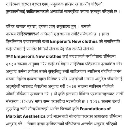
साहित्यका स्रष्टा द्रष्टा एवम् अनुवादक हरिहर खनालसँग गरिएको
कुराकानीलाई
साहित्यसागर
को अन्तर्वार्ता सामग्रीका रूपमा प्रस्तुत गरिएको छ ।
हरिहर खनाल स्रष्टा, द्रष्टा एवम् अनुवादक हुन् । उनको
परिचय
साहित्यसागर
को अघिल्लो शृङ्खलामा समेटिसकिएको छ । हान्स
क्रिस्चियन एन्डरसनको कथा
Emperor’s New clothes
को समाप्तिपछि
त्यही पोयालाई समातेर चिनियाँ लेखक येह सेङ ताओले लेखेको
कथा
Emperor’s New clothes
लाई बादशाहको नयाँ पोशाक शीर्षकमा
२०३५ सालमा अनुवाद गरेर त्यही वर्ष वेदना साहित्यिक पत्रिकामा प्रकाशित गरेर
अनुवाद कर्ममा लागेका उनले सुप्रसिद्ध रुसी साहित्यकार म्याक्सिम गोर्कीको जर्मन
भाषामा गेर्हाल्ड ह्याबरमनद्वारा लिखित र पछि अङ्ग्रेजी भाषामा अनुदित जीवनीलाई
अङ्ग्रेजी भाषाबाट नेपालीमा अनुवाद गरी २०३७ सालमा म्याक्सिम गोर्कीको
जीवनी शीर्षकमा प्रकाशन गरे । यो कृति हालसम्म विभिन्न प्रकाशनहरूबाट सातौँ
संस्करण : (२०७४ माघ) सम्म प्रकाशित भइसकेको छ । २०६८ सालमा उनले
सुप्रसिद्ध रुसी सौन्दर्यशास्त्री अभ्नेर जिसको कृति
Foundations of
Marxist Aesthetics
लाई माक्र्सबादी सौन्दर्यशास्त्रका आधारहरू शीर्षकमा
अनुवाद गरे । नेपाल प्रज्ञा प्रतिष्ठानको परियोजना अन्तर्गत अनुवाद गरिएको