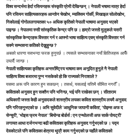
विश्व सन्दर्भमा हेर्दा रसियनहरू संस्कृति प्रेमी देखिन्छन् । नेपाली भषामा मात्र हेर्दा
पनि रसियन साहित्यकारहरू आन्तोन चेखोभ, म्याक्सिम गोर्की, मिखाइल सोलोखोभ,
निकोलाई गोगोललगायतका ५० अधिक कृतिको नेपाली भाषामा अनुवाद भएको
पाइन्छ । नेपालमा रुसी सांस्कृतिक केन्द्र पनि छ । हाम्रो जस्तो मुलुकले यसरी
सांस्कृतिक केन्द्रहरू विस्तार गर्न र आफ्नो भाषा साहित्य एवम् संस्कृति विस्तार गर्न
सक्ने सम्भावना कतिको देख्नुहुन्छ ?
अबको धारणा यसभन्दा फरक हुनुपर्छ । त्यसले सम्भावनाका नयाँ क्षितिजहरू आफैँ
उघार्दै जान्छ ।
नेपाली साहित्यका कृतिहरू अन्तर्राष्ट्रिय भाषामा कम अनूदित हुनुले नै नेपाली
साहित्य विश्व बजारमा पुग्न नसकेको हो कि राज्यको निराशाले ?
यसमा अरू पनि कारण हुन सकछन् । तसर्थ, यसलाई यत्तिमै सीमित नगरौँ ।
कविताको अनुवाद हुन सक्तैन पनि भनिन्छ, भई पनि राखेका छन् । सीताराम
अधिकारी जस्ता केही अनुवादकले शास्त्रीय लयका कविता शास्त्रीय लयमै अनुवाद
पनि गरिरहनुभएको छ । अभि सुवेदीले ‘आधुनिक जापानी कविता’, ‘पोइम्स अफ द
सेन्चुरी’, ‘भोइस फ्रम नेपाल’ ‘बियोन्ड बोर्डर्स : एन एन्थोलजी अफ सार्क पोयट्री’
लगायत आधा दर्जनभन्दा बढी कविताका कृतिहरू अनुवाद गर्नुभएको छ । पद्म
देवकोटाले पनि कविताका क्षेत्रमा थुप्रै काम गर्नुभएको छ यहाँले कविताको