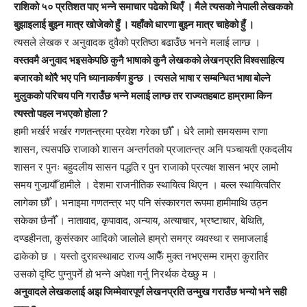
राशिको ५० प्रतिशत पाए भन्ने समाचार पढेको थिएँ । मैले त्यसको नेपाली लेखकको
बुझाइलाई बुझ्न मात्र खोजेको हुँ । यहाँको धारणा बुझ्न मात्र चाहेको हुँ ।
त्यसले लेखक र अनुवादक दुवैको प्रतिष्ठा बढाउँछ भनने मलाई लाग्छ ।
वस्तवमै अनुवाद भइसकेपछि कुनै भाषाको कुनै लेखकको लेखनप्रति विश्वसाहित्य
बजारको थोरै भए पनि ध्यानाकर्षण हुन्छ । त्यसले भाषा र सम्बन्धित भाषा बोल्ने
मुलुकको परिचय पनि गराउँछ भन्ने मलाई लाग्छ तर राज्यतहबाट हाम्रामा किन
त्यस्तो पहल नभएको होला ?
हामी भर्खर्र भर्खर गणतन्त्रमा प्रवेश गरेका छौँ । धेरै लामो समयसम्म राणा
शासन, त्यसपछि राजाको शासन अन्तर्गतको प्रजातन्त्र अनि पञ्चायती एकदलीय
शासन र पुनः बहुदलीय सासन पद्धति र पुन राजाको प्रत्यक्ष शासन भएर लामो
समय गुजार्‍यौँ हामीले । देशमा राजनीतिक स्थायित्व थिएन । बल्ल स्थायित्वतिर
लागेका छौँ । भनाइमा गणतन्त्र भए पनि संस्कारगत रूपमा हामीमाथि उठ्न
सकेका छैनौँ । नातावाद, कृपावाद, अन्याय, अत्याचार, भ्रष्टाचार, बेथिति,
दण्डहीनता, कुसंंस्कार आदिको जालोले हाम्रो समग्र व्यवस्था र समाजलाई
ढाकेको छ । यस्तो दुरावस्थाबाट राज्य आफैँ मुक्त नभएसम्म राम्रा कुरातिर
उसको दृष्टि पुग्नुपर्ने हो भन्ने अपेक्षा गर्नु निरर्थक देख्छु म ।
अनुवादले लेखकलाई अझ जिम्मेवारपूर्ण लेखनप्रति उन्मुख गराउँछ भन्यो भने सही