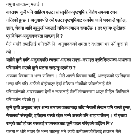
नमुना लाग्दछन् मलाई ।
वास्तवमा कुनै पनि साहित्य एउटा सांस्कृतिक पृष्ठभूमि र विशेष समयमा रचना
गरिएको हुन्छ । अनुवादपछि त्यो एउटा पृष्ठभूमिबाट अर्कोमा जाने भएकाले भूगोल,
ज्ञान, चेतना आदि बहुमुखी पक्षलाई नजिक ल्याउन सघाउँछ । तर प्रायः कृतिहरू
प्राविधिक अनुवादजस्ता लाग्छन् नि ?
मैले भर्खरै तपाईँलाई भनिसकेँ नि, अनुवादकको क्षमता र दक्षतामा भर पर्ने कुरा हो
त्यो ।
यहाँले कुनै कृति अनुवादपछि त्यसमा आएका राम्रा–नराम्रा प्रतिक्रियाका आधारमा
परिमार्जन भएको कुनै घटना सम्झनुभएको छ ?
अरूका विषयमा म भन्न सक्तिन । मेरो आफ्नै विषयमा चाहिँ, अरूहरूको प्रतिकृया
भन्दा पनि पछि आफैँले दोहोर्‍याएर हेर्दा मेक्सिम गोर्कीको जीवनीलाई मैले
परिमार्जनको आवश्यकता देखेँ र त्यसलाई छैटौँ संस्करणमा आएर मिहिन किसिमले
परिमार्जन गरेको छु ।
कुनै कृति अनुवाद भएर अन्य भाषाका पाठकमाझ जाँदा नेपाली लेखन पनि यस्तो हुन्छ,
नेपालको संस्कृति, इतिहास यस्तो रहेछ भन्ने अरूले पनि थाहा पाउँछन् । यो एउटा
राम्रो पाटो हो तर यसलाई राज्यस्तरबाट कुनै पहल गरिएको पाइँदैन नि ?
यसमा म थोरै मात्र के भन्न चाहन्छु भने त्यही कमीकमजोरीलाई हटाउन मैले