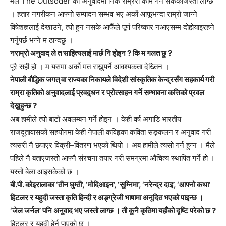
मैले The Outsoder को अनुवादमा निकै राम्ररी काम गर्न सकेकोजस्तो लाग्छ
। हतार नगरीकन आफ्नो सम्पादन सम्भव भए अर्को आफूभन्दा राम्रो जान्ने
विषेशज्ञलाई देखाउने, त्यो हुन नसके आफैँले पूर्ण परिष्कार नआएसम्म दोहोर्‍याइरहने
गर्नुपर्छ भन्ने म ठान्दछु ।
नराम्रो अनुवाद ले त साहित्यलाई मार्छ नि होइन ? कि म गलत छु ?
पूरै सही हो । म यसमा अर्को मत राख्नुपर्ने आवश्यकता देख्तिन ।
नेपाली बौद्धिक जगत् वा राज्यका निकायले विदेशी सांस्कृतिक केन्द्रसँग सहकार्य गरी
राम्रा कृतिको अनुवादलार्ई प्रवद्र्धन र प्रोत्साहन गर्ने सम्भावना कत्तिको प्रवल
देख्नुहुन्छ ?
अब हामीले त्यो बाटो अवलम्बन गर्ने होइन । केही वर्ष अगाडि भारतीय
राजदूतावासको सहयोगमा केही नेपाली कविहृका कविता सङ्कलन र अनुवाद गरी
त्यसरी नै छपाएर विक्री–वितरण भएको थियो । अब हामीले त्यसो गर्न हुन्न । मैले
पहिले नै बताएजस्तो आफ्नै संरचना तयार गरी समग्रमा औचित्य स्थापित गर्ने हो ।
यस्तो बेला आइसकेको छ ।
बी.पी. कोइरालाका ‘तीन घुम्ती’, ‘मोदिआइन’, ‘सुम्निमा’, ‘नरेन्द्र दाइ’, ‘आफ्नो कथा’
हिटलर र यहुदी जस्ता कृति हिन्दी र अङ्ग्रेजी भाषामा अनूदित भएको पाइन्छ ।
‘जेल जर्नल’ पनि अनुवाद भए जस्तो लाग्छ । ती कुनै कृतिमा यहाँको दृष्टि परेको छ ?
हिट्लर र यहुदी हेर्न पाएको छु ।