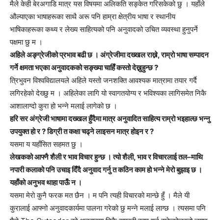
मैले केही बेरअगाडि मात्र यस विषयमा अलिकति सङ्केत गरिसकेको छु । यहाँले
औल्याएका भाषाहरूका साथै अरू पनि हाम्रा क्षेत्रीय भाषा र स्थानीय
भाषिकाहरूका कथ्य र लेख्य साहित्यको पनि अनुवादको उचित व्यवस्था हुनुपर्ने
पक्षमा छु म ।
अहिले अङ्ग्रेजीको प्रभाव बढी छ । अंग्रेजीमा दख्खल राख्ने, राम्रो भाषा सम्पादन
गर्ने क्षमता भएका अनुवादकको सङ्ख्या चाहिँ कस्तो देख्नुहुन्छ ?
त्रिभुवन विश्वविद्यालयले अहिले यस्तो जनशक्ति आवश्यक मात्रामा तयार गर्दै
लगिरहेको देख्छु म । अहिलेका लागि यो स्वागतयोग्य र भविश्यका लागिसमेत निकै
आशालाग्दो कुरा हो भन्ने मलाई लागेको छ ।
हरि सर अंग्रेजी भाषामा दख्खल हुँदैमा मात्र अनुवादित साहित्य राम्रो भइहाल्छ भन्नु
उपयुक्त हो र ? डिग्री त कक्षा चढ्ने लाइसन मात्र होइन र ?
यसमा य यहाँसित सहमत छु ।
लेखकको आफ्नै शैली र भाव विचार हुन्छ । त्यो शैली, भाव र विचारलाई तल–माथि
नपारी कलाको पनि उचाइ दिँदै अनुवाद गर्नु त कठिन काम हो भन्ने मेरो बुझाइ छ ।
यहाँको अनुभव थाहा पाऊँ न ।
यसमा मेरो कुनै फरक मत छैन । म पनि त्यही विचारको मान्छे हुँ । मैले यी
कुरालाई आफ्नो अनुवादकार्यमा पालना गरेको छु मन्ने मलाई लाग्छ । त्यसमा पनि