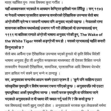
मात्र यहाँसित पुनः त्यस विषयमा कुरा गरौँला ।
यहाँ आख्यानकार भएकाले म आख्यान केन्द्रित कृतिको नाम लिँदैछु । सन् १९७३
मा नेपाली भाषामा प्रकाशित डायमन्ड शमशेरको ऐतिहासिक उपन्यास सेतो बाघ
अंग्रेजीसँगै फ्रेन्च र जापानी भाषामा पनि अनुवाद भएको पाइन्छ । नेपालको राणा
शासनका कतिपय यथार्थलाई उजागर गर्ने गरी लेखिएको यो उपन्यासलाई सन्
१९९९ मा बालिका राणाले अंग्रेजी भाषामा अनुवाद गरेकी हुन्, The Wake of
the White Tiger यसको अङ्ग्रेजी रूप हो । यसको प्रभावलाई यहाँले कसरी
लिनुभएको छ ?
सेतो बाघ आफैँमा एक एैतिहासिक उपन्यास भएको हुनाले यो कृति विविध विदेशी
भाषामा अनुवाद हुँदा ती अनुदित रूपहरूका माध्यमबाट ती देशका शिक्षित जनले
तत्कालीन नेपालको एैतिहासिक, सामाजिक, प्रशासनिक आदि विषयमा धेरथोर
ज्ञान हासिल गर्न सक्ने छन् भन्ने म ठान्दछु ।
सर, अनुवादका सन्दर्भमा आउन सक्ने एउटा प्रश्न है । ‘कुनै पनि साहित्य एउटा
सांस्कृतिक पृष्ठभूमि र विशेष समयमा रचना गरिएको हुन्छ । अनुवादपछि त्यो एउटा
पृष्ठभूमिबाट अर्को पृष्ठभूमिमा जान्छ । यसरी फरक पृष्ठभूमि वा परिवेशमा जाने
भएकाले अनुवादकले त यी पक्षमा धेरै ख्याल गर्नु पर्ला नि ? कि कसो हुन्छ ?
यस विषयलाई यसरी बुझ्नु राम्रो होला । अनुवादकले भरसक मूल लेखकको मर्ममा