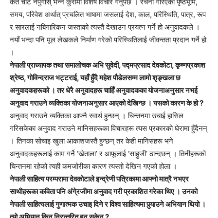
कतै चोट नपुगोस् भन्ने कुरामा विशेष विचार गर्नुपर्छ । रचना गरिएको पृष्ठभूमि,
समय, परिवेश अर्थात् प्रचलित भाषामा जसलाई देश, काल, परिस्थिति, पात्र, रूप
र सारलाई नबिगारिकन जस्ताको त्यस्तै देखाउन प्रयत्न गर्ने हो अनुवादकले ।
नयाँ भन्दा पनि मूल लेखकले निर्माण गरेको परिस्थितिलाई जीवन्तता प्रदान गर्ने हो
।
नेपाली प्राध्यापक तथा समालोचक अभि सुवेदी, पद्मप्रसाद देवकोटा, कृष्णप्रकाश
श्रेष्ठ, गोविन्दराज भट्टराई, यहाँ हुँदै महेश पौडेलसम्म लामो शृङ्खला छ
अनुवादकहरूको । तर धेरै अनुवादहरू चाहिँ अनुवादकका योजनाअनुसार नभई
अनुवाद गराउने व्यक्तिका योजनाअनुसार आएको देखिन्छ । यसको कारण के हो ?
अनुवाद गराउने व्यक्तिका आफ्नै स्वार्थ हुन्छन् । चिन्तनमा उचाई हासिल
गरिसकेका अनुवाद गराउने मानिसहरूका विचारहरू त्यस प्रकारको घेरामा हुँदैनन्
। तिनका सोचाइ खुला आकाशजस्तै हुन्छन् तर केही मानिसहरू भने
अनुवादकहरूलाई काम गर्ने ‘खेताला’ र आफूलाई ‘साहुजी’ ठान्दछन् । तिनीहरूको
चिन्तनमा रहेको त्यही कमजोरीका कारण त्यस्तो देखिन गएको होला ।
नेपाली साहित्य परम्परामा देवकोटाले इन्द्रेणी पत्रिकामा आफ्नो मात्रै नभएर
साथीहरूका कविता पनि अंगे्रजीमा अनुवाद गरी प्रकाशित गरेका थिए । उनको
नेपाली साहित्यलाई गुणात्मक उचाइ दिने र विश्व साहित्यमा पुर्‍याउने अभियान थियो ।
त्यो अभियान किन निरन्तरित हुन सकेन ?