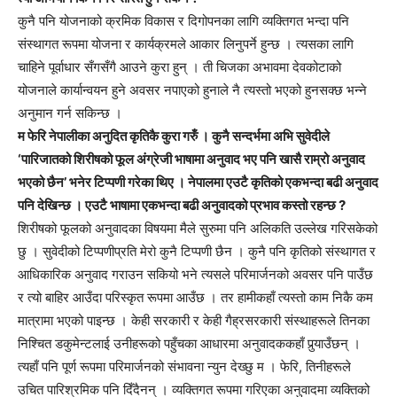
कुनै पनि योजनाको क्रमिक विकास र दिगोपनका लागि व्यक्तिगत भन्दा पनि
संस्थागत रूपमा योजना र कार्यक्रमले आकार लिनुपर्ने हुन्छ । त्यसका लागि
चाहिने पूर्वाधार सँगसँगै आउने कुरा हुन् । ती चिजका अभावमा देवकोटाको
योजनाले कार्यान्वयन हुने अवसर नपाएको हुनाले नै त्यस्तो भएको हुनसक्छ भन्ने
अनुमान गर्न सकिन्छ ।
म फेरि नेपालीका अनुदित कृतिकै कुरा गरुँ । कुनै सन्दर्भमा अभि सुवेदीले
‘पारिजातको शिरीषको फूल अंग्रेजी भाषामा अनुवाद भए पनि खासै राम्रो अनुवाद
भएको छैन’ भनेर टिप्पणी गरेका थिए । नेपालमा एउटै कृतिको एकभन्दा बढी अनुवाद
पनि देखिन्छ । एउटै भाषामा एकभन्दा बढी अनुवादको प्रभाव कस्तो रहन्छ ?
शिरीषको फूलको अनुवादका विषयमा मैले सुरुमा पनि अलिकति उल्लेख गरिसकेको
छु । सुवेदीको टिप्पणीप्रति मेरो कुनै टिप्पणी छैन । कुनै पनि कृतिको संस्थागत र
आधिकारिक अनुवाद गराउन सकियो भने त्यसले परिमार्जनको अवसर पनि पाउँछ
र त्यो बाहिर आउँदा परिस्कृत रूपमा आउँछ । तर हामीकहाँ त्यस्तो काम निकै कम
मात्रामा भएको पाइन्छ । केही सरकारी र केही गैह्रसरकारी संस्थाहरूले तिनका
निश्चित डकुमेन्टलाई उनीहरूको पहुँचका आधारमा अनुवादककहाँ पुर्‍याउँछन् ।
त्यहाँ पनि पूर्ण रूपमा परिमार्जनको संभावना न्युन देख्छु म । फेरि, तिनीहरूले
उचित पारिश्रमिक पनि दिँदैनन् । व्यक्तिगत रूपमा गरिएका अनुवादमा व्यक्तिको