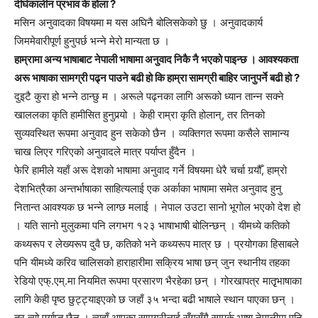
दीर्घकालीन प्रभाव के होला ?
मसिन अनुवादका विषयमा म यस अघिनै बोलिसकेको छु । अनुवादकार्य
जिममेवारीपूर्ण हुनुपर्छ भन्ने मेरो मान्यता छ ।
हाम्रामा अन्य भाषाबाट नेपाली भाषामा अनुवाद निकै नै भएको पाइन्छ । आवश्यकता
अरू भाषाका सामग्री पढ्न पाउने बढी हो कि हाम्रा सामग्री बाहिर जानुपर्ने बढी हो ?
दुइटै कुरा हो भन्ने ठान्छु म । अरूले पढ्नका लागि अरूको ध्यान तान्न सक्ने
खाललका कृति हामीसित हुनुपर्‍यो । केही राम्रा कृति होलान्, तर तिनको
सुव्यवस्थित रूपमा अनुवाद हुन सकेको छैन । व्यक्तिगत रूपमा कसैले सामान्य
चाख लिएर गरिएको अनुवादले मात्र पर्याप्त हुँदैन ।
फेरि हामीले यहाँ अरू देशको भाषामा अनुवाद गर्ने विषयमा धेरै चर्चा गर्‍यौँ, हाम्रो
देशभित्रैका अन्तर्भाषाका साहित्यलाई एक अर्काका भाषामा समेत अनुवाद हुनु
नितान्त आवश्यक छ भन्ने लाग्छ मलाई । नेपाल उउटा सानो भूगोल भएको देश हो
। यति सानो मुलुकमा पनि लगभग १२३ भाषाभाषी बोलिन्छन् । यीमध्ये कतिको
कथ्यरूप र लेख्यरूप दुवै छ, कतिको भने कथ्यरूप मात्र छ । प्रयोगका हिसाबले
पनि यीमध्ये करिव चालिसको हाराहारीमा सक्रिय भाषा छन् जुन स्थानीय तहका
रेडियो एफ्.एम्.मा नियमित रूपमा प्रसारण भैरहेका छन् । गोरखापत्र मातृृभाषाका
लागि केही पृष्ठ छुट्ट्याइएको छ जहाँ ३५ भन्दा बढी भाषाले स्थान पाएका छन् ।
तर त्यो पर्याप्त छैन । त्यहाँ आएका सामग्रीलाई सँगसँगै सम्पर्क भाषा नेपालीमा पनि