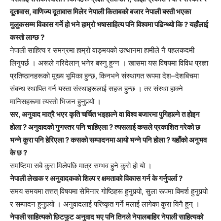
दूतावास, वाणिज्य दूतावास मिलेर नेपाली किताबको बजार नेपाली बस्ती भएका
मुलुकसम्म विकास गर्ने हो भने हाम्रो भषासाहित्य पनि विश्वमा पढिन्थ्यो कि ? यहाँलाई
कस्तो लाग्छ ?
नेपाली साहित्य र समग्रमा हाम्रो वाङ्मयको उत्थानमा हामीले नै पहलकदमी
लिनुपर्छ । अरूले गरिदेलान् भनेर बस्नु हुन्न । खासमा यस विषयमा विविध प्रज्ञा
प्रतिष्ठानहरूको मूख्य भूमिका हुन्छ, किनभने संस्थागत रूपमा देश–देशबिचमा
संबन्ध स्थापित गर्न यस्ता संस्थाहरूलाई सहज हुन्छ । तर संस्था हाक्ने
मानिसहरूमा त्यस्तो भिजन हुनुपर्‍यो ।
सर, अनुवाद मात्रै भएर कृति चर्चित भइहाल्ने वा विश्व बजारमा पुगिहाल्ने त होइन
होला ? अनुवादको गुणस्तर पनि चाहिएला ? त्यसलाई कसले प्रकाशित गरेको छ
भन्ने कुरा पनि हेरिएला ? कसको सम्पादनमा आयो भन्ने पनि होला ? यहाँको अनुभव
के छ ?
समष्टिमा सबै कुरा मिलेपछि मात्र सम्भव हुने कुरो हो यो ।
नेपाली लेखक र अनुवादकको शिल्प र क्षमताको विकास गर्न के गर्नुपर्ला ?
समय समयमा तत्तत् विषयमा सेमिनार गोष्ठिहरू हुनुपर्‍यो, सुला रूपमा विमर्श हुनुपर्‍यो
र सम्पादन हुनुपर्‍यो । अनुवादलाई परिष्कृत गर्ने मलाई लागेका कुरा यिनै हुन् ।
नेपाली साहित्यको छिटफुट अनुवाद भए पनि तिनले नेपालबाहिर नेपाली साहित्यको