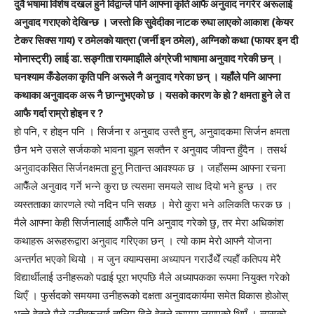
दुवै भषामा विशेष दखल हुने विद्वान्ले पनि आफ्ना कृति आफै अनुवाद नगरेर अरूलाई
अनुवाद गराएको देखिन्छ । जस्तो कि सुवेदीका नाटक रुघा लाएको आकाश (केयर
टेकर सिक्स गाय) र ठमेलको यात्रा (जर्नी इन ठमेल), अग्निको कथा (फायर इन दी
मोनास्ट्री) लाई डा. सङ्गीता रायमाझीले अंग्रेजी भाषामा अनुवाद गरेकी छन् ।
घनश्याम कँडेलका कृति पनि अरूले नै अनुवाद गरेका छन् । यहाँले पनि आफ्ना
कथाका अनुवादक अरू नै छान्नुभएको छ । यसको कारण के हो ? क्षमता हुने ले त
आफै गर्दा राम्रो होइन र ?
हो पनि, र होइन पनि । सिर्जना र अनुवाद उस्तै हुन्, अनुवादकमा सिर्जन क्षमता
छैन भने उसले सर्जकको भावना बुझ्न सक्तैन र अनुवाद जीवन्त हुँदैन । तसर्थ
अनुवादकसित सिर्जनक्षमता हुनु नितान्त आवश्यक छ । जहाँसम्म आफ्ना रचना
आफैँले अनुवाद गर्ने भन्ने कुरा छ त्यसमा समयले साथ दियो भने हुन्छ । तर
व्यस्तताका कारणले त्यो नदिन पनि सक्छ । मेरो कुरा भने अलिकति फरक छ ।
मैले आफ्ना केही सिर्जनालाई आफैँले पनि अनुवाद गरेको छु, तर मेरा अधिकांश
कथाहरू अरूहरूद्वारा अनुवाद गरिएका छन् । त्यो काम मेरो आफ्नै योजना
अन्तर्गत भएको थियो । म जुन क्याम्पसमा अध्यापन गराउँथेँ त्यहाँ कतिपय मेरै
विद्यार्थीलाई उनीहरूको पढाई पूरा भएपछि मैले अध्यापकका रूपमा नियुक्त गरेको
थिएँ । फुर्सदको समयमा उनीहरूको दक्षता अनुवादकार्यमा समेत विकास होओस्
भन्ने हेतुले मैले उनीहरूलाई तालिम दिने हेतुले काममा लगाएको थिएँ । त्यसको