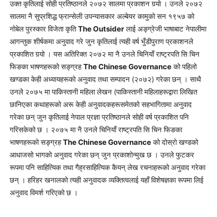
उक्त कृतिलाई सोही प्रतिष्ठानले २०७२ सालमा प्रकाशन गर्‍यो । उनले २०७२
सालमा नै सुप्रशिद्ध फ्रान्सेली उपन्यासकार अल्बेयर कामुको सन १९५७ को
नोबेल पुरस्कार विजेता कृति
The Outsider
लाई अङ्ग्रेजी भाषाबाट नेपालीमा
आगन्तुक शीर्षकमा अनुवाद गरे जुन कृतिलाई त्यही वर्ष भुँडीपुराण प्रकाशनले
प्रकाशित गर्‍यो । यस अतिरिक्त २०७२ मा नै उनले चिनियाँ राष्ट्रपति सि चिन
फिङका भाषणहरूको सङ्ग्रह
The Chinese Governance
को पहिलो
खण्डका केही अध्यायहरूको अनुवाद तथा सम्पादन (२०७२) गरेका छन् । साथै
उनले २०७५ मा पाकिस्तानी महिला लेखन (पाकिस्तानी महिलाहरूद्वारा लिखित
छानिएका कथाहरूको अरू केही अनुवादकहरूसमेतको सहभागितामा अनुवाद
गरेका छन् जुन कृतिलाई नेपाल प्रज्ञा प्रतिष्ठानले सोही वर्ष प्रकाशित पनि
गरिसकेको छ । २०७५ मा नै उनले चिनियाँ राष्ट्रपति सि चिन फिङका
भाषणहरूको सङ्ग्रह
The Chinese Governance
को दोस्रो खण्डको
आधाजसो भागको अनुवाद गरेका छन् जुन प्रकाशोन्मुख छ । उनले फुटकर
रूपमा पनि साहित्यिक तथा गैह्रसाहित्यिक कैयन् लेख रचनाहरूको अनुवाद गरेका
छन् । हरिहर खनालको त्यही अनुवादक व्यक्तित्वलाई यहाँ विशेषज्ञका रूपमा लिई
अनुवाद विमर्श गरिएको छ ।​