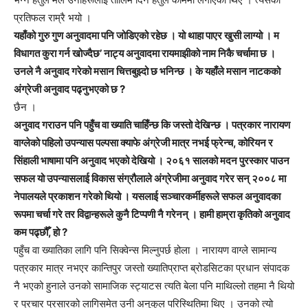
प्रतिफल राम्रै भयो ।
यहाँको गुरु गुण अनुवादमा पनि जोडिएको रहेछ । यो थाहा पाएर खुसी लाग्यो । म
विधागत कुरा गर्न खोज्दैछ’ नाट्य अनुवादमा रायमाझीको नाम निकै चर्चामा छ ।
उनले नै अनुवाद गरेको मसान चित्तबुझ्दो छ भनिन्छ । के यहाँले मसान नाटकको
अंग्रेजी अनुवाद पढ्नुभएको छ ?
छैन ।
अनुवाद गराउन पनि पहुँच वा ख्याति चाहिँन्छ कि जस्तो देखिन्छ । पत्रकार नारायण
वाग्लेको पहिलो उपन्यास पल्पसा क्याफे अंग्रेजी मात्र नभई फ्रेन्च, कोरियन र
सिंहाली भाषामा पनि अनुवाद भएको देखियो । २०६१ सालको मदन पुरस्कार पाउन
सफल यो उपन्यासलाई विकास संग्रौलाले अंग्रेजीमा अनुवाद गरेर सन् २००८ मा
नेपालयले प्रकाशन गरेको थियो । यसलाई सञ्चारकर्मीहरूले सफल अनुवादका
रूपमा चर्चा गरे तर विद्वान्हरूले कुनै टिप्पणी नै गरेनन् । हामी हाम्रा कृतिको अनुवाद
कम पढ्छौँ, हो ?
पहुँच वा ख्यातिका लागि पनि सिक्वेन्स मिल्नुपर्छ होला । नारायण वाग्ले सामान्य
पत्रकार मात्र नभएर कान्तिपुर जस्तो ख्यातिप्राप्त ब्रोडसिटका प्रधान संपादक
नै भएको हुनाले उनको सामाजिक स्ट्याटस त्यति बेला पनि माथिल्लो तहमा नै थियो
र प्रचार प्रसारको लागिसमेत उनी अनुकुल परिस्थितिमा थिए । उनको त्यो