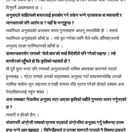
दिनुपर्ने आवश्यकता छ ।
अनुवादले साहित्यको बजारलाई हस्तक्षेप गर्न सकेन भन्ने प्रकाशक वा व्यवसायी र
जानकारको पनि आरोप छ ? यहाँ के भन्नुहुन्छ ?
व्यवस्थित अनुवादको अभावमा यस्ता गुनासाहरू आउनु स्वभाविकै हो । तसर्थ
व्यवस्थित अनुवादको आँचो छ । त्यो पूरा गर्नका लागि मैले माथि औँल्याएजस्तो
अनुवाद प्रज्ञा प्रतिष्ठानको खाँचो छ ।
डायमन्डशमशेर राणाको ‘सेतो बाघ’को चर्चा विदेशीले पनि गरेको पाइन्छ । त्यो
शमशेरको पहुँचले हो कि कृतिको महत्वले हो ?
ती दुवै कुरा भन्दा पनि त्यसको अनुवादकको भाषिक क्षमताका कारणले भएको
हुनसक्छ । ग्रेटा राणाले उनको मातृभाषामा अनुवाद गर्दा शब्दचयनदेखि उनको
भााषिक फ्लोमा जुन सहजता त त्यही स्तरमा पछि प्राप्त गरेको दोस्रो भाषामा अरू
नेपालीहरूलाई नहुन सक्छ ।
अरू भाषाबाट नेपालीमा अनुवाद भएर आएका कृतिको यहाँले गुणस्तर मापन गर्नुभएको
छ ?
त्यसरी त हेरेको छैन ।
संसारभरि अंग्रेजी भाषाको प्रभाव भएकाले अंग्रेजीमा अनुवाद गर्नु सबैभन्दा उत्तम
हुन्छ भन्ने आम बुझाइछ । चिनियाँहरूले त उनका सामग्री गुगलले नै विश्वमा पुर्‍याउने